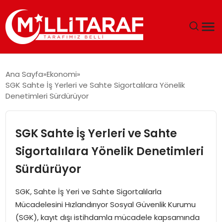
GÜNDEM
Ana Sayfa
Ekonomi
SGK Sahte İş Yerleri ve Sahte Sigortalılara Yönelik
ÖZEL SAYFALAR
Denetimleri Sürdürüyor
TEKNOLOJI
SGK Sahte İş Yerleri ve Sahte
EKONOMI
Sigortalılara Yönelik Denetimleri
Sürdürüyor
SPOR
SGK, Sahte İş Yeri ve Sahte Sigortalılarla
SIYASET
Mücadelesini Hızlandırıyor Sosyal Güvenlik Kurumu
(SGK), kayıt dışı istihdamla mücadele kapsamında
MAGAZIN