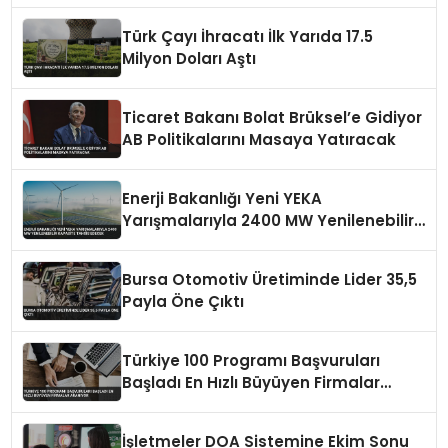
Türk Çayı İhracatı İlk Yarıda 17.5
Milyon Doları Aştı
Ticaret Bakanı Bolat Brüksel’e Gidiyor
AB Politikalarını Masaya Yatıracak
Enerji Bakanlığı Yeni YEKA
Yarışmalarıyla 2400 MW Yenilenebilir
Kapasite Tahsis Edecek
Bursa Otomotiv Üretiminde Lider 35,5
Payla Öne Çıktı
Türkiye 100 Programı Başvuruları
Başladı En Hızlı Büyüyen Firmalar
Aranıyor
İşletmeler DOA Sistemine Ekim Sonu