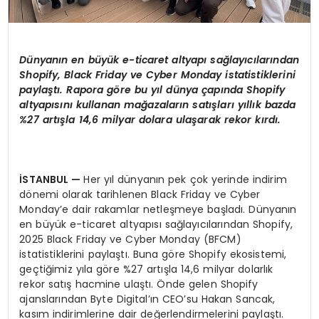
D
ü
nyan
ı
n en b
ü
y
ü
k e-ticaret altyap
ı
sa
ğlayı
c
ı
lar
ı
ndan
Shopify, Black Friday ve Cyber Monday istatistiklerini
payla
ş
t
ı
. Rapora g
ö
re bu y
ı
l d
ü
nya
ç
ap
ı
nda Shopify
altyap
ı
s
ı
n
ı
kullanan ma
ğ
azalar
ı
n sat
ış
lar
ı
y
ı
ll
ı
k bazda
%27 art
ış
la 14,6 milyar dolara ula
ş
arak rekor k
ı
rd
ı
.
İ
STANBUL
—
Her yıl dünyanın pek çok yerinde indirim
dönemi olarak tarihlenen Black Friday ve Cyber
Monday’e dair rakamlar netleşmeye başladı. Dünyanın
en büyük e-ticaret altyapısı sağlayıcılarından Shopify,
2025 Black Friday ve Cyber Monday (BFCM)
istatistiklerini paylaştı. Buna göre Shopify ekosistemi,
geçtiğimiz yıla göre %27 artışla 14,6 milyar dolarlık
rekor satış hacmine ulaştı. Önde gelen Shopify
ajanslarından Byte Digital’ın CEO’su Hakan Sancak,
kasım indirimlerine dair değerlendirmelerini paylaştı.