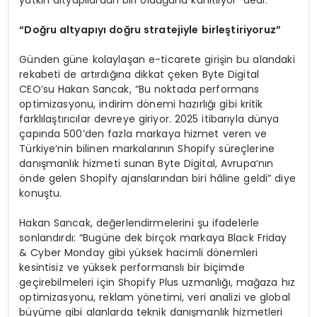
yatkın altyapılardan biri olduğunu kanıtlıyor” dedi.
“
Do
ğ
ru altyap
ı
y
ı
do
ğ
ru stratejiyle birle
ş
tiriyoruz
”
Günden güne kolaylaşan e-ticarete girişin bu alandaki
rekabeti de artırdığına dikkat çeken Byte Digital
CEO’su Hakan Sancak, “Bu noktada performans
optimizasyonu, indirim dönemi hazırlığı gibi kritik
farklılaştırıcılar devreye giriyor. 2025 itibarıyla dünya
çapında 500’den fazla markaya hizmet veren ve
Türkiye’nin bilinen markalarının Shopify süreçlerine
danışmanlık hizmeti sunan Byte Digital, Avrupa’nın
önde gelen Shopify ajanslarından biri hâline geldi” diye
konuştu.
Hakan Sancak, değerlendirmelerini şu ifadelerle
sonlandırdı: “Bugüne dek birçok markaya Black Friday
& Cyber Monday gibi yüksek hacimli dönemleri
kesintisiz ve yüksek performanslı bir biçimde
geçirebilmeleri için Shopify Plus uzmanlığı, mağaza hız
optimizasyonu, reklam yönetimi, veri analizi ve global
büyüme gibi alanlarda teknik danışmanlık hizmetleri