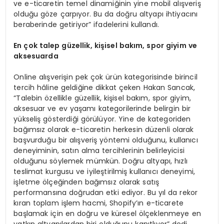
ve e-ticaretin temel dinamiğinin yine mobil alışveriş
olduğu göze çarpıyor. Bu da doğru altyapı ihtiyacını
beraberinde getiriyor” ifadelerini kullandı.
En
ç
ok talep g
ü
zellik, ki
ş
isel bak
ı
m, spor giyim ve
aksesuarda
Online alışverişin pek çok ürün kategorisinde birincil
tercih hâline geldiğine dikkat çeken Hakan Sancak,
“Talebin özellikle güzellik, kişisel bakım, spor giyim,
aksesuar ve ev yaşamı kategorilerinde belirgin bir
yükseliş gösterdiği görülüyor. Yine de kategoriden
bağımsız olarak e-ticaretin herkesin düzenli olarak
başvurduğu bir alışveriş yöntemi olduğunu, kullanıcı
deneyiminin, satın alma tercihlerinin belirleyicisi
olduğunu söylemek mümkün. Doğru altyapı, hızlı
teslimat kurgusu ve iyileştirilmiş kullanıcı deneyimi,
işletme ölçeğinden bağımsız olarak satış
performansına doğrudan etki ediyor. Bu yıl da rekor
kıran toplam işlem hacmi, Shopify’ın e-ticarete
başlamak için en doğru ve küresel ölçeklenmeye en