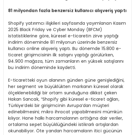
81 milyondan fazla benzersiz kullan
ı
c
ı
al
ış
veri
ş
yapt
ı
Shopify yatırımcı ilişkileri sayfasında yayımlanan Kasım
2025 Black Friday ve Cyber Monday (BFCM)
istatistiklerine göre, küresel e-ticaretin zirve yaptığı
indirim döneminde 81 milyonun üzerinde benzersiz
kullanıcı online alışveriş yaptı. Bu dönemde 15.800 e-
ticaret girişimcisinin ilk satışını yaptığı görülürken,
94.900 mağaza, tüm zamanların en yüksek satışlarını
bu indirim döneminde kaydetti.
E-ticaretteki oyun alanının günden güne genişlediğini,
her segment ve büyüklükten markanın küresel olarak
ölçeklenebildiği bir ortam sunduğuna dikkat çeken
Hakan Sancak, “Shopify gibi küresel e-ticaret ağları,
Türkiye’deki bir girişimcinin Avrupa’dan müşteri
edinebilmesini; mikro ihracat yapabilmesini mümkün
kılıyor. Hane halkı harcamalarının arttığına dair veriler,
ortalama sepet büyüklüğündeki istikrarlı artışlardan
okunabiliyor. Öte yandan harcamaların itici gücünün