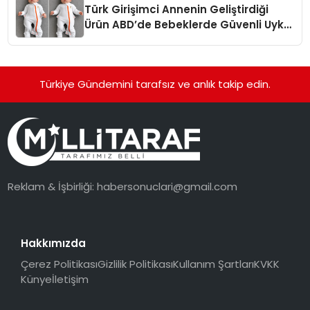
Türk Girişimci Annenin Geliştirdiği
Ürün ABD’de Bebeklerde Güvenli Uyku
Standardına Yeni Bir Bakış Açısı
Getiriyor.
Türkiye Gündemini tarafsız ve anlık takip edin.
Reklam & İşbirliği:
habersonuclari@gmail.com
Hakkımızda
Çerez Politikası
Gizlilik Politikası
Kullanım Şartları
KVKK
Künye
İletişim