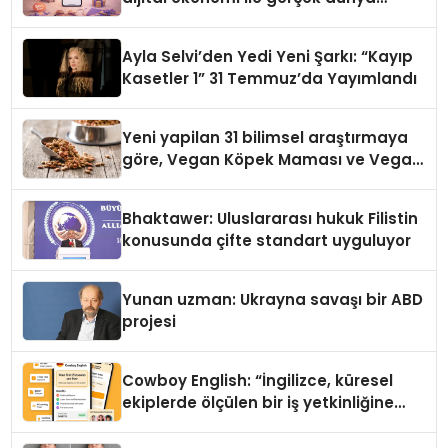
alışverişini bir araya getirmeyi
hedefliyor
Ayla Selvi’den Yedi Yeni Şarkı: “Kayıp
Kasetler 1” 31 Temmuz’da Yayımlandı
Yeni yapilan 31 bilimsel araştırmaya
göre, Vegan Köpek Maması ve Vegan
Kedi Mamasının İyi Sindirildiğini
Ortaya Koydu
Bhaktawer: Uluslararası hukuk Filistin
konusunda çifte standart uyguluyor
Yunan uzman: Ukrayna savaşı bir ABD
projesi
Cowboy English: “İngilizce, küresel
ekiplerde ölçülen bir iş yetkinliğine
dönüşüyor”