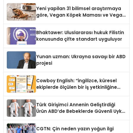
Yeni yapilan 31 bilimsel araştırmaya
göre, Vegan Köpek Maması ve Vegan
Kedi Mamasının İyi Sindirildiğini
Ortaya Koydu
Bhaktawer: Uluslararası hukuk Filistin
konusunda çifte standart uyguluyor
Yunan uzman: Ukrayna savaşı bir ABD
projesi
Cowboy English: “İngilizce, küresel
ekiplerde ölçülen bir iş yetkinliğine
dönüşüyor”
Türk Girişimci Annenin Geliştirdiği
Ürün ABD’de Bebeklerde Güvenli Uyku
Standardına Yeni Bir Bakış Açısı
Getiriyor.
CGTN: Çin neden yazın yoğun ilgi