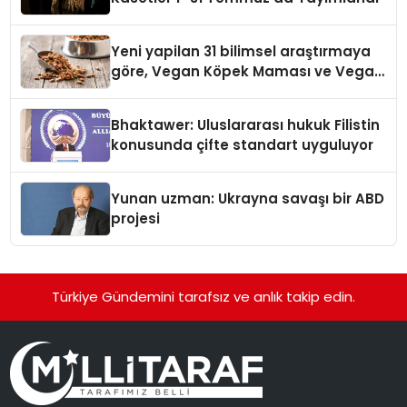
Yeni yapilan 31 bilimsel araştırmaya
göre, Vegan Köpek Maması ve Vegan
Kedi Mamasının İyi Sindirildiğini
Ortaya Koydu
Bhaktawer: Uluslararası hukuk Filistin
konusunda çifte standart uyguluyor
Yunan uzman: Ukrayna savaşı bir ABD
projesi
Türkiye Gündemini tarafsız ve anlık takip edin.