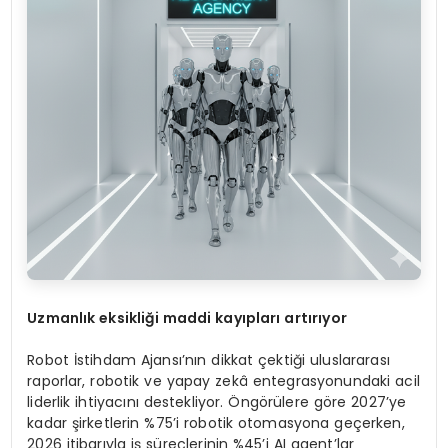
Uzmanlık eksikliği maddi k
ay
ıpları artırıyor
Robot İstihdam Ajansı’nın dikkat çektiği uluslararası
raporlar, robotik ve yapay zekâ entegrasyonundaki acil
liderlik ihtiyacını destekliyor. Öngörülere göre 2027’ye
kadar şirketlerin %75’i robotik otomasyona geçerken,
2026 itibarıyla iş süreçlerinin %45’i AI agent’lar