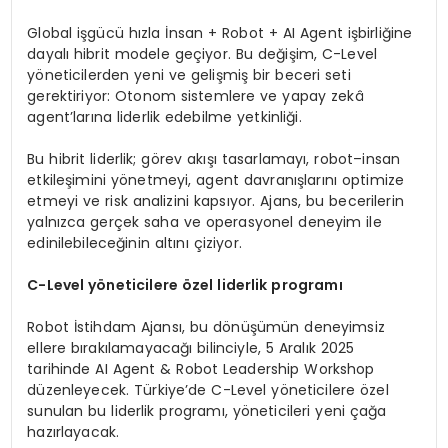
Global işgücü hızla İnsan + Robot + AI Agent işbirliğine
dayalı hibrit modele geçiyor. Bu değişim, C-Level
yöneticilerden yeni ve gelişmiş bir beceri seti
gerektiriyor: Otonom sistemlere ve yapay zekâ
agent’larına liderlik edebilme yetkinliği.
Bu hibrit liderlik; görev akışı tasarlamayı, robot–insan
etkileşimini yönetmeyi, agent davranışlarını optimize
etmeyi ve risk analizini kapsıyor. Ajans, bu becerilerin
yalnızca gerçek saha ve operasyonel deneyim ile
edinilebileceğinin altını çiziyor.
C
-Level
y
ö
neticilere
ö
zel liderlik programı
Robot İstihdam Ajansı, bu dönüşümün deneyimsiz
ellere bırakılamayacağı bilinciyle, 5 Aralık 2025
tarihinde AI Agent & Robot Leadership Workshop
düzenleyecek. Türkiye’de C-Level yöneticilere özel
sunulan bu liderlik programı, yöneticileri yeni çağa
hazırlayacak.