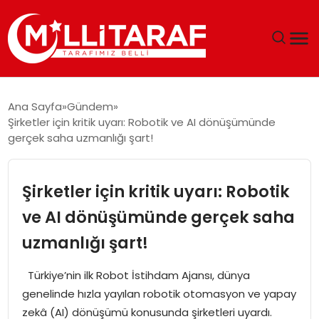
GÜNDEM
Ana Sayfa
Gündem
Şirketler için kritik uyarı: Robotik ve AI dönüşümünde
ÖZEL SAYFALAR
gerçek saha uzmanlığı şart!
TEKNOLOJI
Şirketler için kritik uyarı: Robotik
EKONOMI
ve AI dönüşümünde gerçek saha
uzmanlığı şart!
SPOR
Türkiye’nin ilk Robot İstihdam Ajansı, dünya
SIYASET
genelinde hızla yayılan robotik otomasyon ve yapay
zekâ (AI) dönüşümü konusunda şirketleri uyardı.
MAGAZIN