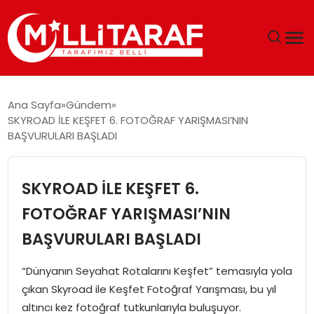
GÜNDEM
Ana Sayfa
Gündem
SKYROAD İLE KEŞFET 6. FOTOĞRAF YARIŞMASI’NIN
ÖZEL SAYFALAR
BAŞVURULARI BAŞLADI
TEKNOLOJI
SKYROAD İLE KEŞFET 6.
EKONOMI
FOTOĞRAF YARIŞMASI’NIN
BAŞVURULARI BAŞLADI
SPOR
“Dünyanın Seyahat Rotalarını Keşfet” temasıyla yola
SIYASET
çıkan Skyroad ile Keşfet Fotoğraf Yarışması, bu yıl
altıncı kez fotoğraf tutkunlarıyla buluşuyor.
MAGAZIN