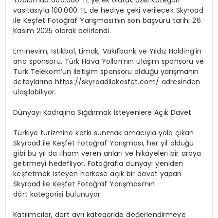
Toplamda 600.000 TL’ye ek olarak özel kategori
vasıtasıyla 100.000 TL de hediye çeki verilecek Skyroad
ile Keşfet Fotoğraf Yarışması’nın son başvuru tarihi 26
Kasım 2025 olarak belirlendi.
Eminevim, İstikbal, Limak, Vakıfbank ve Yıldız Holding’in
ana sponsoru, Türk Hava Yolları’nın ulaşım sponsoru ve
Türk Telekom’un iletişim sponsoru olduğu yarışmanın
detaylarına https://skyroadilekesfet.com/ adresinden
ulaşılabiliyor.
Dünyayı Kadrajına Sığdırmak İsteyenlere Açık Davet
Türkiye turizmine katkı sunmak amacıyla yola çıkan
Skyroad ile Keşfet Fotoğraf Yarışması, her yıl olduğu
gibi bu yıl da ilham veren anları ve hikâyeleri bir araya
getirmeyi hedefliyor. Fotoğrafla dünyayı yeniden
keşfetmek isteyen herkese açık bir davet yapan
Skyroad ile Keşfet Fotoğraf Yarışması’nın
dört kategorisi bulunuyor.
Katılımcılar, dört ayrı kategoride değerlendirmeye