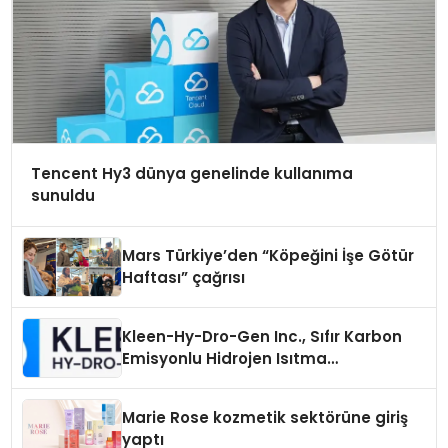
Tencent Hy3 dünya genelinde kullanıma
sunuldu
Mars Türkiye’den “Köpeğini İşe Götür
Haftası” çağrısı
Kleen-Hy-Dro-Gen Inc., Sıfır Karbon
Emisyonlu Hidrojen Isıtma
Teknolojisinde ISO ve TSSA
Düzenleyici Onaylarını Aldı
Marie Rose kozmetik sektörüne giriş
yaptı