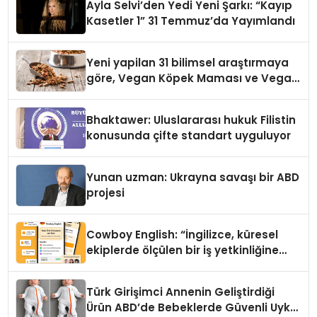
Ayla Selvi’den Yedi Yeni Şarkı: “Kayıp
Kasetler 1” 31 Temmuz’da Yayımlandı
Yeni yapilan 31 bilimsel araştırmaya
göre, Vegan Köpek Maması ve Vegan
Kedi Mamasının İyi Sindirildiğini
Ortaya Koydu
Bhaktawer: Uluslararası hukuk Filistin
konusunda çifte standart uyguluyor
Yunan uzman: Ukrayna savaşı bir ABD
projesi
Cowboy English: “İngilizce, küresel
ekiplerde ölçülen bir iş yetkinliğine
dönüşüyor”
Türk Girişimci Annenin Geliştirdiği
Ürün ABD’de Bebeklerde Güvenli Uyku