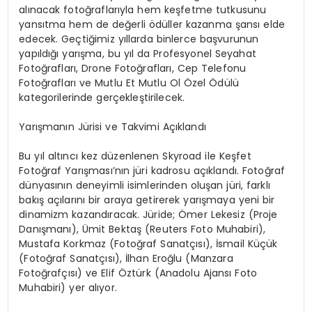
alınacak fotoğraflarıyla hem keşfetme tutkusunu
yansıtma hem de değerli ödüller kazanma şansı elde
edecek. Geçtiğimiz yıllarda binlerce başvurunun
yapıldığı yarışma, bu yıl da
Profesyonel Seyahat
Fotoğrafları
,
Drone
Fotoğrafları
,
Cep Telefonu
Fotoğrafları
ve
Mutlu Et Mutlu Ol
Özel Ödülü
kategorilerinde gerçekleştirilecek.
Yarışmanın Jürisi ve Takvimi Açıklandı
Bu yıl altıncı kez düzenlenen Skyroad ile Keşfet
Fotoğraf Yarışması’nın jüri kadrosu açıklandı. Fotoğraf
dünyasının deneyimli isimlerinden oluşan jüri, farklı
bakış açılarını bir araya getirerek yarışmaya yeni bir
dinamizm kazandıracak. Jüride; Ömer Lekesiz (Proje
Danışmanı), Ümit Bektaş (Reuters Foto Muhabiri),
Mustafa Korkmaz (Fotoğraf Sanatçısı), İsmail Küçük
(Fotoğraf Sanatçısı), İlhan Eroğlu (Manzara
Fotoğrafçısı) ve Elif Öztürk (Anadolu Ajansı Foto
Muhabiri) yer alıyor.