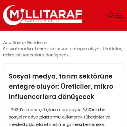
GÜNDEM
Ana Sayfa
Gündem
Sosyal medya, tarım sektörüne entegre oluyor: Üreticiler,
ÖZEL SAYFALAR
mikro influencerlara dönüşecek
TEKNOLOJI
Sosyal medya, tarım sektörüne
EKONOMI
entegre oluyor: Üreticiler, mikro
influencerlara dönüşecek
SPOR
2030’a kadar çiftçilerin neredeyse %90’ının bir
SIYASET
sosyal medya platformu kullanarak tüketiciler ve
meslektaşlarıyla etkileşime girmesi bekleniyor.
MAGAZIN