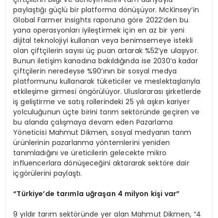
paylaştığı güçlü bir platforma dönüşüyor. McKinsey’in
Global Farmer Insights raporuna göre 2022’den bu
yana operasyonları iyileştirmek için en az bir yeni
dijital teknolojiyi kullanan veya benimsemeye istekli
olan çiftçilerin sayısı üç puan artarak %52’ye ulaşıyor.
Bunun iletişim kanadına bakıldığında ise 2030’a kadar
çiftçilerin neredeyse %90’ının bir sosyal medya
platformunu kullanarak tüketiciler ve meslektaşlarıyla
etkileşime girmesi öngörülüyor. Uluslararası şirketlerde
iş geliştirme ve satış rollerindeki 25 yılı aşkın kariyer
yolculuğunun üçte birini tarım sektöründe geçiren ve
bu alanda çalışmaya devam eden Pazarlama
Yöneticisi Mahmut Dikmen, sosyal medyanın tarım
ürünlerinin pazarlanma yöntemlerini yeniden
tanımladığını ve üreticilerin gelecekte mikro
influencerlara dönüşeceğini aktararak sektöre dair
içgörülerini paylaştı.
“
Türkiye
’
de tarımla uğraşan 4 milyon kiş
i var
”
9 yıldır tarım sektöründe yer alan Mahmut Dikmen, “4