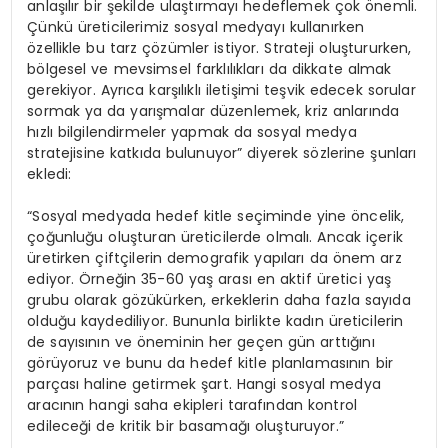
anlaşılır bir şekilde ulaştırmayı hedeflemek çok önemli.
Çünkü üreticilerimiz sosyal medyayı kullanırken
özellikle bu tarz çözümler istiyor. Strateji oluştururken,
bölgesel ve mevsimsel farklılıkları da dikkate almak
gerekiyor. Ayrıca karşılıklı iletişimi teşvik edecek sorular
sormak ya da yarışmalar düzenlemek, kriz anlarında
hızlı bilgilendirmeler yapmak da sosyal medya
stratejisine katkıda bulunuyor” diyerek sözlerine şunları
ekledi:
“Sosyal medyada hedef kitle seçiminde yine öncelik,
çoğunluğu oluşturan üreticilerde olmalı. Ancak içerik
üretirken çiftçilerin demografik yapıları da önem arz
ediyor. Örneğin 35-60 yaş arası en aktif üretici yaş
grubu olarak gözükürken, erkeklerin daha fazla sayıda
olduğu kaydediliyor. Bununla birlikte kadın üreticilerin
de sayısının ve öneminin her geçen gün arttığını
görüyoruz ve bunu da hedef kitle planlamasının bir
parçası haline getirmek şart. Hangi sosyal medya
aracının hangi saha ekipleri tarafından kontrol
edileceği de kritik bir basamağı oluşturuyor.”