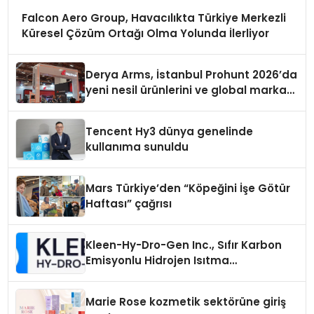
Falcon Aero Group, Havacılıkta Türkiye Merkezli
Küresel Çözüm Ortağı Olma Yolunda İlerliyor
Derya Arms, İstanbul Prohunt 2026’da
yeni nesil ürünlerini ve global marka
vizyonunu sergiledi
Tencent Hy3 dünya genelinde
kullanıma sunuldu
Mars Türkiye’den “Köpeğini İşe Götür
Haftası” çağrısı
Kleen-Hy-Dro-Gen Inc., Sıfır Karbon
Emisyonlu Hidrojen Isıtma
Teknolojisinde ISO ve TSSA
Düzenleyici Onaylarını Aldı
Marie Rose kozmetik sektörüne giriş