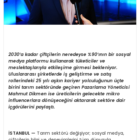
2030
’
a kadar ç
ift
çilerin neredeyse %90’ının bir sosyal
medya platformu kullanarak tüketiciler ve
meslektaşlarıyla etkileşime girmesi bekleniyor.
Uluslararası şirketlerde iş
geli
ştirme ve satış
rollerindeki 25 yılı aşkın kariyer yolculuğunun üçte
birini tarım sekt
ö
ründe geçiren Pazarlama Y
ö
neticisi
Mahmut Dikmen ise üreticilerin gelecekte
mikro
influencerlar
a d
ö
nüş
ece
ğini aktararak sekt
ö
re dair
içg
ö
rülerini paylaştı.
İSTANBUL
—
Tarım sektörü değişiyor; sosyal medya,
çiftçilerin bilgi ve deneyimlerini tüm dünyayla