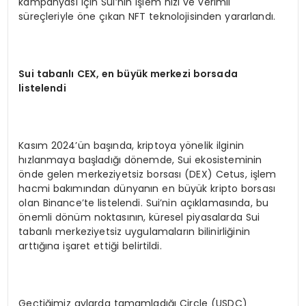
kampanyası için Sui’nin işlem hızı ve verimli
süreçleriyle öne çıkan NFT teknolojisinden yararlandı.
Sui tabanlı
CEX, en b
üyük merkezi borsada
listelendi
Kasım 2024’ün başında, kriptoya yönelik ilginin
hızlanmaya başladığı dönemde, Sui ekosisteminin
önde gelen merkeziyetsiz borsası (DEX) Cetus, işlem
hacmi bakımından dünyanın en büyük kripto borsası
olan Binance’te listelendi. Sui’nin açıklamasında, bu
önemli dönüm noktasının, küresel piyasalarda Sui
tabanlı merkeziyetsiz uygulamaların bilinirliğinin
arttığına işaret ettiği belirtildi.
Geçtiğimiz aylarda tamamladığı Circle (USDC)