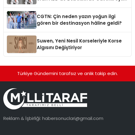
Standardına Yeni Bir Bakış Açısı
Getiriyor.
CGTN: Çin neden yazın yoğun ilgi
gören bir destinasyon hâline geldi?
Suwen, Yeni Nesil Korseleriyle Korse
Algısını Değiştiriyor
Türkiye Gündemini tarafsız ve anlık takip edin.
Reklam & İşbirliği:
habersonuclari@gmail.com