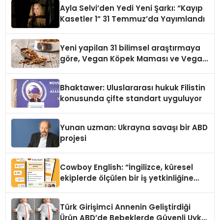
hedefliyor
Ayla Selvi’den Yedi Yeni Şarkı: “Kayıp
Kasetler 1” 31 Temmuz’da Yayımlandı
Yeni yapilan 31 bilimsel araştırmaya
göre, Vegan Köpek Maması ve Vegan
Kedi Mamasının İyi Sindirildiğini
Ortaya Koydu
Bhaktawer: Uluslararası hukuk Filistin
konusunda çifte standart uyguluyor
Yunan uzman: Ukrayna savaşı bir ABD
projesi
Cowboy English: “İngilizce, küresel
ekiplerde ölçülen bir iş yetkinliğine
dönüşüyor”
Türk Girişimci Annenin Geliştirdiği
Ürün ABD’de Bebeklerde Güvenli Uyku