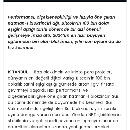
Performansı,
ö
lçeklenebilirliği ve hızıyla
ö
ne çıkan
Katman-1 blokzinciri ağı
, Bitcoin
’
in 100 bin dolar
eşiğini aştığı tarihi d
ö
nemde bir dizi
ö
nemli
gelişmeye imza attı
. 2024
’ü
n en h
ızlı büyüyen
ağlarından biri olan blokzinciri, yılın son aylarında da
hız kesmedi.
İSTANBUL
—
Bazı blokzinciri ve kripto para projeleri,
dünyanın en değerli dijital varlığı Bitcoin’in 100 bin
dolarlık tarihi eşiği aştığı günlerde artan ilgiyi fırsata
çevirmeyi başardı. Hızı, performansı ve
ölçeklenebilirliğiyle öne çıkan Katman-1 blokzinciri Sui,
bu tarihi dönemde de büyümede hız kesmedi. Sui
Vakfı tarafından geliştirilen Sui blokzinciri, yılın son iki
ayına damga vuran memecoin’lerden NFT işbirliklerine,
stabilcoin ve çok zincirli cüzdan entegrasyonlarından
önemli listelemelere uzanan yeni güncellemeleri