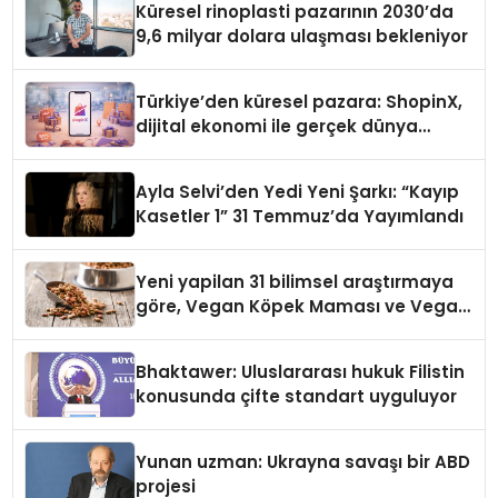
Küresel rinoplasti pazarının 2030’da
9,6 milyar dolara ulaşması bekleniyor
Türkiye’den küresel pazara: ShopinX,
dijital ekonomi ile gerçek dünya
alışverişini bir araya getirmeyi
hedefliyor
Ayla Selvi’den Yedi Yeni Şarkı: “Kayıp
Kasetler 1” 31 Temmuz’da Yayımlandı
Yeni yapilan 31 bilimsel araştırmaya
göre, Vegan Köpek Maması ve Vegan
Kedi Mamasının İyi Sindirildiğini
Ortaya Koydu
Bhaktawer: Uluslararası hukuk Filistin
konusunda çifte standart uyguluyor
Yunan uzman: Ukrayna savaşı bir ABD
projesi