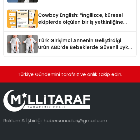
Cowboy English: “İngilizce, küresel
ekiplerde ölçülen bir iş yetkinliğine
dönüşüyor”
Türk Girişimci Annenin Geliştirdiği
Ürün ABD’de Bebeklerde Güvenli Uyku
Standardına Yeni Bir Bakış Açısı
Getiriyor.
Türkiye Gündemini tarafsız ve anlık takip edin.
Reklam & İşbirliği:
habersonuclari@gmail.com