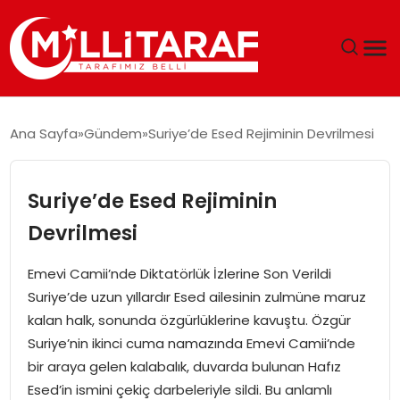
GÜNDEM
Ana Sayfa
Gündem
Suriye’de Esed Rejiminin Devrilmesi
ÖZEL SAYFALAR
Suriye’de Esed Rejiminin
TEKNOLOJI
Devrilmesi
EKONOMI
Emevi Camii’nde Diktatörlük İzlerine Son Verildi
Suriye’de uzun yıllardır Esed ailesinin zulmüne maruz
SPOR
kalan halk, sonunda özgürlüklerine kavuştu. Özgür
Suriye’nin ikinci cuma namazında Emevi Camii’nde
SIYASET
bir araya gelen kalabalık, duvarda bulunan Hafız
Esed’in ismini çekiç darbeleriyle sildi. Bu anlamlı
MAGAZIN