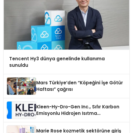
Tencent Hy3 dünya genelinde kullanıma
sunuldu
Mars Türkiye’den “Köpeğini İşe Götür
Haftası” çağrısı
Kleen-Hy-Dro-Gen Inc., Sıfır Karbon
Emisyonlu Hidrojen Isıtma
Teknolojisinde ISO ve TSSA
Düzenleyici Onaylarını Aldı
Marie Rose kozmetik sektörüne giriş