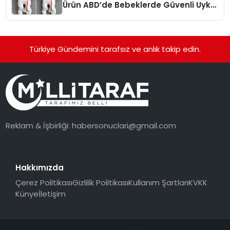
Ürün ABD’de Bebeklerde Güvenli Uyku
Standardına Yeni Bir Bakış Açısı
Getiriyor.
Türkiye Gündemini tarafsız ve anlık takip edin.
Reklam & İşbirliği:
habersonuclari@gmail.com
Hakkımızda
Çerez Politikası
Gizlilik Politikası
Kullanım Şartları
KVKK
Künye
İletişim