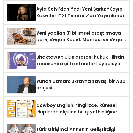
hedefliyor
Ayla Selvi’den Yedi Yeni Şarkı: “Kayıp
Kasetler 1” 31 Temmuz’da Yayımlandı
Yeni yapilan 31 bilimsel araştırmaya
göre, Vegan Köpek Maması ve Vegan
Kedi Mamasının İyi Sindirildiğini
Ortaya Koydu
Bhaktawer: Uluslararası hukuk Filistin
konusunda çifte standart uyguluyor
Yunan uzman: Ukrayna savaşı bir ABD
projesi
Cowboy English: “İngilizce, küresel
ekiplerde ölçülen bir iş yetkinliğine
dönüşüyor”
Türk Girişimci Annenin Geliştirdiği