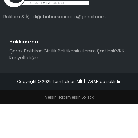
Reklam & İşbirliği:
habersonuclari@gmail.com
Hakkımızda
Çerez Politikası
Gizlilik Politikası
Kullanım Şartları
KVKK
Künye
İletişim
Copyright © 2025 Tüm hakları MİLLİ TARAF 'da saklıdır.
Mersin Haber
Mersin Lojistik