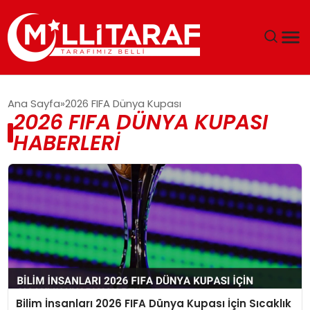
GÜNDEM
Ana Sayfa
2026 FIFA Dünya Kupası
2026 FIFA DÜNYA KUPASI
ÖZEL SAYFALAR
HABERLERI
TEKNOLOJI
EKONOMI
SPOR
SIYASET
Bilim İnsanları 2026 FIFA Dünya Kupası İçin Sıcaklık
MAGAZIN