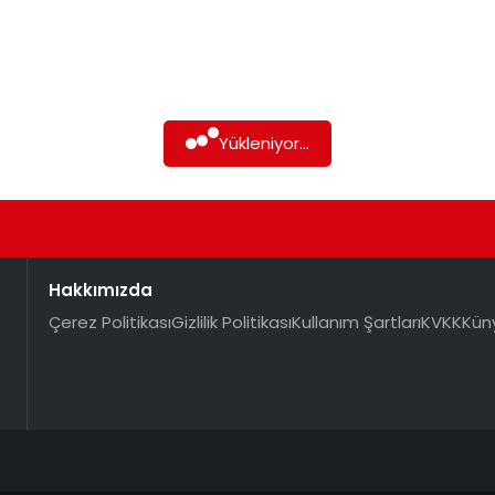
Yükleniyor...
Hakkımızda
Çerez Politikası
Gizlilik Politikası
Kullanım Şartları
KVKK
Kün