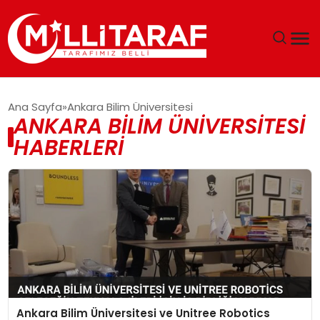
GÜNDEM
Ana Sayfa
Ankara Bilim Üniversitesi
ANKARA BILIM ÜNIVERSITESI
ÖZEL SAYFALAR
HABERLERI
TEKNOLOJI
EKONOMI
SPOR
SIYASET
Ankara Bilim Üniversitesi ve Unitree Robotics
MAGAZIN