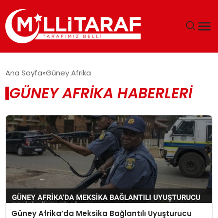
GÜNDEM
Ana Sayfa
Güney Afrika
GÜNEY AFRIKA HABERLERI
ÖZEL SAYFALAR
TEKNOLOJI
EKONOMI
SPOR
SIYASET
Güney Afrika’da Meksika Bağlantılı Uyuşturucu
MAGAZIN