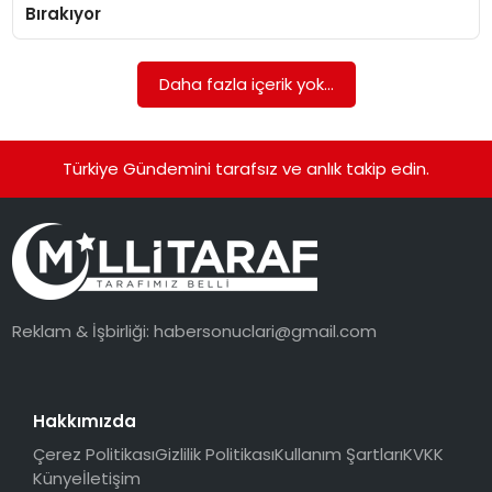
Bırakıyor
Daha fazla içerik yok...
Türkiye Gündemini tarafsız ve anlık takip edin.
Reklam & İşbirliği:
habersonuclari@gmail.com
Hakkımızda
Çerez Politikası
Gizlilik Politikası
Kullanım Şartları
KVKK
Künye
İletişim