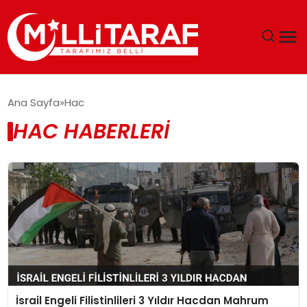
GÜNDEM
Ana Sayfa
Hac
HAC HABERLERI
ÖZEL SAYFALAR
TEKNOLOJI
EKONOMI
SPOR
SIYASET
İsrail Engeli Filistinlileri 3 Yıldır Hacdan Mahrum
MAGAZIN