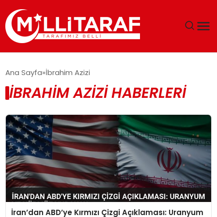
GÜNDEM
Ana Sayfa
İbrahim Azizi
İBRAHIM AZIZI HABERLERI
ÖZEL SAYFALAR
TEKNOLOJI
EKONOMI
SPOR
SIYASET
İran’dan ABD’ye Kırmızı Çizgi Açıklaması: Uranyum
MAGAZIN