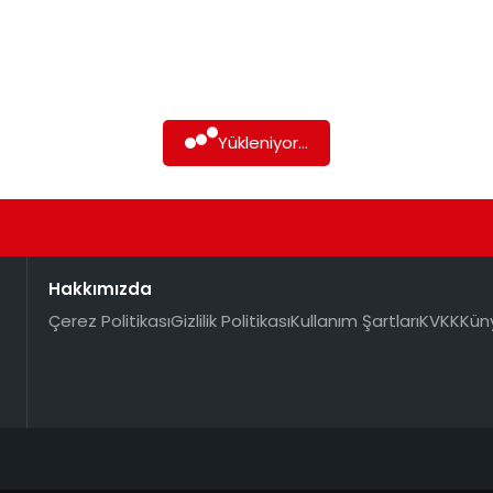
Yükleniyor...
Hakkımızda
Çerez Politikası
Gizlilik Politikası
Kullanım Şartları
KVKK
Kün