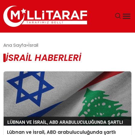
GÜNDEM
Ana Sayfa
İsrail
İSRAIL HABERLERI
ÖZEL SAYFALAR
TEKNOLOJI
EKONOMI
SPOR
SIYASET
Lübnan ve İsrail, ABD arabuluculuğunda şartlı
MAGAZIN