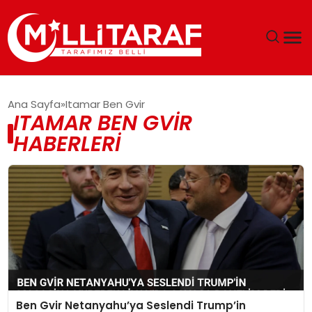
GÜNDEM
Ana Sayfa
Itamar Ben Gvir
ITAMAR BEN GVIR
ÖZEL SAYFALAR
HABERLERI
TEKNOLOJI
EKONOMI
SPOR
SIYASET
Ben Gvir Netanyahu’ya Seslendi Trump’in
MAGAZIN