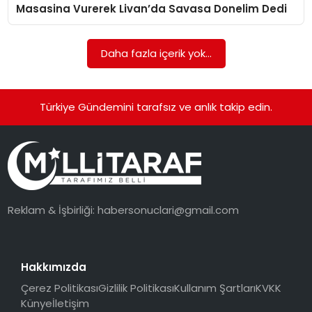
Masasina Vurerek Livan’da Savasa Donelim Dedi
Daha fazla içerik yok...
Türkiye Gündemini tarafsız ve anlık takip edin.
Reklam & İşbirliği:
habersonuclari@gmail.com
Hakkımızda
Çerez Politikası
Gizlilik Politikası
Kullanım Şartları
KVKK
Künye
İletişim