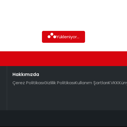
Yükleniyor...
Hakkımızda
Çerez Politikası
Gizlilik Politikası
Kullanım Şartları
KVKK
Kün