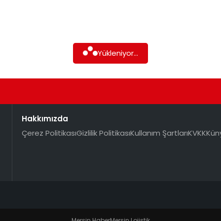
Yükleniyor...
Hakkımızda
Çerez Politikası
Gizlilik Politikası
Kullanım Şartları
KVKK
Kün
Mersin Haber
Mersin Lojistik