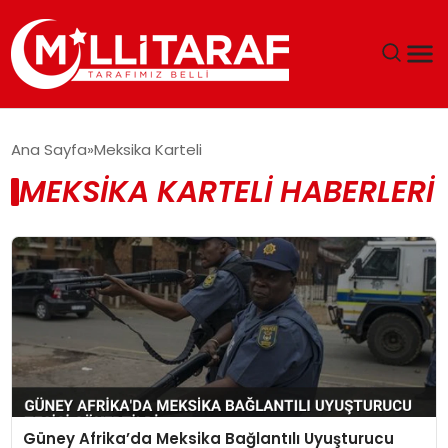
GÜNDEM
Ana Sayfa
Meksika Karteli
MEKSIKA KARTELI HABERLERI
ÖZEL SAYFALAR
TEKNOLOJI
EKONOMI
SPOR
SIYASET
Güney Afrika’da Meksika Bağlantılı Uyuşturucu
MAGAZIN