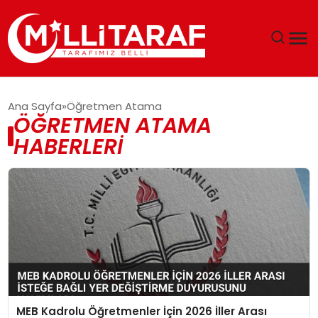
GÜNDEM
Ana Sayfa
Öğretmen Atama
ÖĞRETMEN ATAMA
ÖZEL SAYFALAR
HABERLERI
TEKNOLOJI
EKONOMI
SPOR
SIYASET
MEB Kadrolu Öğretmenler İçin 2026 İller Arası
MAGAZIN