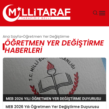
GÜNDEM
Ana Sayfa
Öğretmen Yer Değiştirme
ÖĞRETMEN YER DEĞIŞTIRME
ÖZEL SAYFALAR
HABERLERI
TEKNOLOJI
EKONOMI
SPOR
SIYASET
MEB 2026 Yılı Öğretmen Yer Değiştirme Duyurusu
MAGAZIN