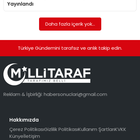
Yayınlandı
Daha fazla içerik yok...
Türkiye Gündemini tarafsız ve anlık takip edin.
Reklam & İşbirliği:
habersonuclari@gmail.com
Hakkımızda
Çerez Politikası
Gizlilik Politikası
Kullanım Şartları
KVKK
Künye
İletişim