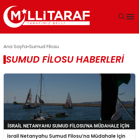
GÜNDEM
Ana Sayfa
Sumud Filosu
SUMUD FILOSU HABERLERI
ÖZEL SAYFALAR
TEKNOLOJI
EKONOMI
SPOR
SIYASET
İsrail Netanyahu Sumud Filosu’na Müdahale İçin
MAGAZIN