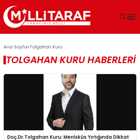
GÜNDEM
Ana Sayfa
Tolgahan Kuru
TOLGAHAN KURU HABERLERI
ÖZEL SAYFALAR
TEKNOLOJI
EKONOMI
SPOR
SIYASET
Doç.Dr.Tolgahan Kuru: Menisküs Yırtığında Dikkat
MAGAZIN