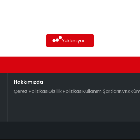
Yükleniyor...
Hakkımızda
Çerez Politikası
Gizlilik Politikası
Kullanım Şartları
KVKK
Kün