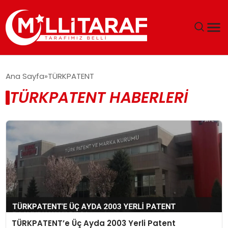
GÜNDEM
Ana Sayfa
TÜRKPATENT
TÜRKPATENT HABERLERI
ÖZEL SAYFALAR
TEKNOLOJI
EKONOMI
SPOR
SIYASET
TÜRKPATENT’e Üç Ayda 2003 Yerli Patent
MAGAZIN