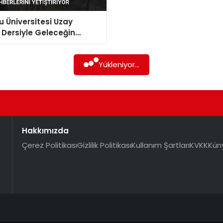
 Üniversitesi Uzay
 Dersiyle Geleceğin
rini Yetiştiriyor
Yükleniyor...
Hakkımızda
Çerez Politikası
Gizlilik Politikası
Kullanım Şartları
KVKK
Kün