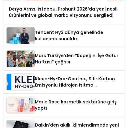
Derya Arms, İstanbul Prohunt 2026’da yeni nesil
ürünlerini ve global marka vizyonunu sergiledi
Tencent Hy3 dünya genelinde
kullanıma sunuldu
Mars Türkiye’den “Köpeğini İşe Götür
Haftası” çağrısı
Kleen-Hy-Dro-Gen Inc., Sıfır Karbon
Emisyonlu Hidrojen Isıtma
Teknolojisinde ISO ve TSSA
Düzenleyici Onaylarını Aldı
Marie Rose kozmetik sektörüne giriş
yaptı
Daikin’den akıllı iklimlendirmede yeni