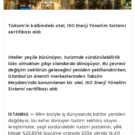
Taksim’in kalbindeki otel, ISO Enerji Yönetim Sistemi
sertifikası aldı
Oteller yeşile bürünüyor, turizmde sürdürülebilirlik
lüks olmaktan çıkıp standarda d
ö
nüşüyor. Bu çevreci
değişim sekt
ö
rün geleceğini yeniden şekillendirirken,
İstanbul
’
un
ö
nemli merkezlerinden Taksim
Meydanı’nda konumlanan bir otel, ISO Enerji Y
ö
netim
Sistemi sertifikası aldı.
İSTANBUL
—
İklim kriziyle iş dünyasında kartlar yeniden
dağıtılıyor, bu sefer dönüşen turizm sektörü oluyor.
Araştırmalar, yeşil sürdürülebilir turizm pazarının, yıllık
bileşik %23,60’lık büyüme oranıyla 2034 yılında 14,40