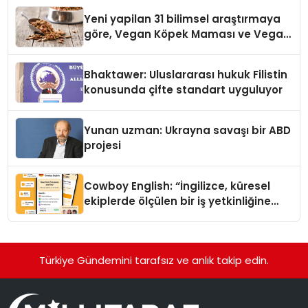
Yeni yapilan 31 bilimsel araştırmaya
göre, Vegan Köpek Maması ve Vegan
Kedi Mamasının İyi Sindirildiğini
Ortaya Koydu
Bhaktawer: Uluslararası hukuk Filistin
konusunda çifte standart uyguluyor
Yunan uzman: Ukrayna savaşı bir ABD
projesi
Cowboy English: “İngilizce, küresel
ekiplerde ölçülen bir iş yetkinliğine
dönüşüyor”
Türkiye Gündemini tarafsız ve anlık takip edin.