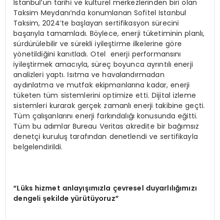
İstanbul’un tarihi ve kültürel merkezlerinden biri olan
Taksim Meydanı’nda konumlanan Sofitel Istanbul
Taksim, 2024’te başlayan sertifikasyon sürecini
başarıyla tamamladı. Böylece, enerji tüketiminin planlı,
sürdürülebilir ve sürekli iyileştirme ilkelerine göre
yönetildiğini kanıtladı. Otel enerji performansını
iyileştirmek amacıyla, süreç boyunca ayrıntılı enerji
analizleri yaptı. Isıtma ve havalandırmadan
aydınlatma ve mutfak ekipmanlarına kadar, enerji
tüketen tüm sistemlerini optimize etti. Dijital izleme
sistemleri kurarak gerçek zamanlı enerji takibine geçti.
Tüm çalışanlarını enerji farkındalığı konusunda eğitti.
Tüm bu adımlar Bureau Veritas akredite bir bağımsız
denetçi kuruluş tarafından denetlendi ve sertifikayla
belgelendirildi.
“Lüks hizmet anlayışımızla çevresel duyarlılığımızı
dengeli şekilde yürütüyoruz”