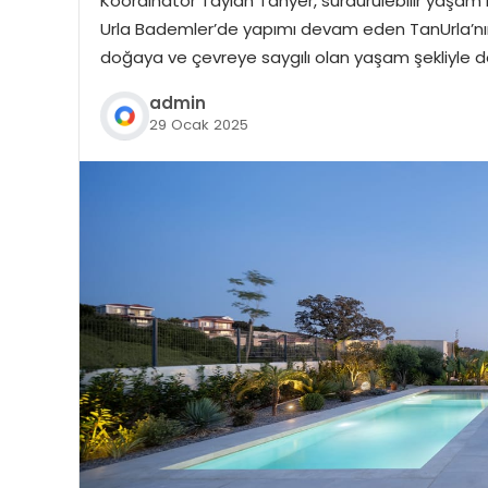
Koordinatör Taylan Tanyer, sürdürülebilir yaşam i
Urla Bademler’de yapımı devam eden TanUrla’nın mi
doğaya ve çevreye saygılı olan yaşam şekliyle de ö
admin
29 Ocak 2025