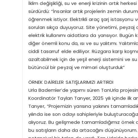
İklim değişikliği, su ve enerji krizinin artık herk
sürdürdü: “İnsanlar artık projelerin zemin durumu
öğrenmek istiyor. Elektrikli araç şarj istasyon
soruları sıkça duyuyoruz. Site yönetimi, peyzaj 
elektrik kullanımı aidatlara da yansıyor. Bugün k
diğer önemli konu da, ısı ve su yalıtımı. Yalıt
ciddi tasarruf elde ediliyor. Rüzgara karşı koşm
azaltabilmek için de yeşil enerji sistemini ve
bütüncül bir peyzaj ve mimari oluşturduk”
ÖRNEK DAİRELER SATIŞLARIMIZI ARTIRDI
Urla Bademler’de yapımı süren TanUrla projesi
Koordinatör Taylan Tanyer, 2025 yılı içinde ilk an
Tanyer, “Projemizin yarısına yakınını tamamladık
yılında ise son adayı sahipleriyle buluşturacağ
alıyoruz. Bu gelişmede tamamladığımız örnek daire
bu satışların daha da artacağını düşünüyorum. 