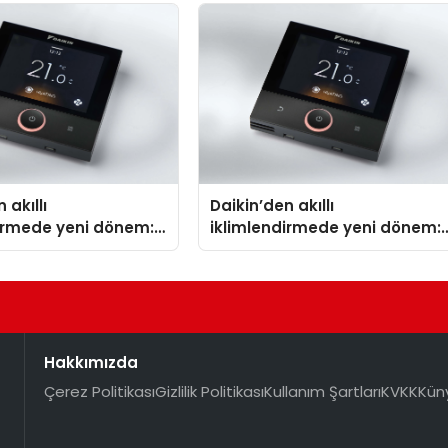
TSSA Düzenleyici Onaylarını
Aldı
 akıllı
Daikin’den akıllı
dirmede yeni dönem:
iklimlendirmede yeni dönem:
lus Türkiye’de
Madoka Plus Türkiye’de
Hakkımızda
Çerez Politikası
Gizlilik Politikası
Kullanım Şartları
KVKK
Kün