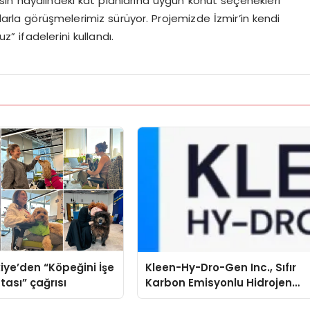
esin hayalindeki kat planlarına uygun konut seçenekleri
alarla görüşmelerimiz sürüyor. Projemizde İzmir’in kendi
” ifadelerini kullandı.
iye’den “Köpeğini İşe
Kleen-Hy-Dro-Gen Inc., Sıfır
tası” çağrısı
Karbon Emisyonlu Hidrojen
Isıtma Teknolojisinde ISO ve