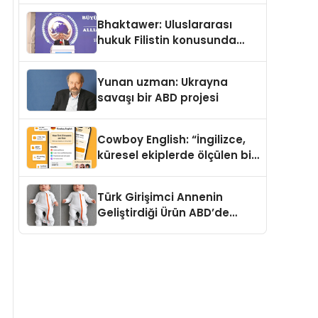
Kedi Mamasının İyi
Bhaktawer: Uluslararası
Sindirildiğini Ortaya Koydu
hukuk Filistin konusunda
çifte standart uyguluyor
Yunan uzman: Ukrayna
savaşı bir ABD projesi
Cowboy English: “İngilizce,
küresel ekiplerde ölçülen bir
iş yetkinliğine dönüşüyor”
Türk Girişimci Annenin
Geliştirdiği Ürün ABD’de
Bebeklerde Güvenli Uyku
Standardına Yeni Bir Bakış
Açısı Getiriyor.