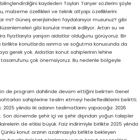
esi bilinçlendirdiğini kaydeden Taylan Tanyer sözlerini şöyle
, malzeme özellikleri ve teknik altyapı özelliklerini
u var mı? Güneş enerjisinden faydalanıyor musunuz? gibi
düzenlemeleri gibi konular merak ediliyor. Artan su ve
ira fiyatlarıyla yarışan aidatlar olduğunu görüyoruz. Bir
ımla birlikte konutlarda ısınma ve soğutma konusunda da
aya gerek yok. Aidatları konut sahiplerinin lehine
 su tasarrufunu çok önemsiyoruz. Bu nedenle bölgeyle
nin de program dahilinde devam ettiğini belirten Genel
ahtarları sahiplerine teslim etmeyi hedeflediklerini belirtti.
. 2025 yılında iki adanın teslimatlarını yapacağız. 2026
ız. Son dönemde şehir içi ve şehir dışından yoğun talepler
lerin de etkisi büyük. Faiz indirimiyle birlikte 2025 yılında
Çünkü konut arzının azalmasıyla birlikte bekleyen