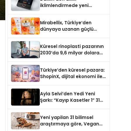
iklimlendirmede yeni
dönem: Madoka Plus
Türkiye’de
Mirabellix, Türkiye’den
dünyaya uzanan güçlü
büyümesini sürdürüyor
Küresel rinoplasti pazarının
2030’da 9,6 milyar dolara
ulaşması bekleniyor
Türkiye’den küresel pazara:
ShopinX, dijital ekonomi ile
gerçek dünya alışverişini bir
araya getirmeyi hedefliyor
Ayla Selvi’den Yedi Yeni
Şarkı: “Kayıp Kasetler 1” 31
Temmuz’da Yayımlandı
Yeni yapilan 31 bilimsel
araştırmaya göre, Vegan
Köpek Maması ve Vegan