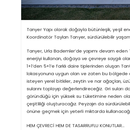
Tanyer Yapı olarak doğayla bütünleşik, yeşil en
Koordinatör Taylan Tanyer, sürdürülebilir yaşam
Tanyer, Urla Bademler’de yapımı devam eden TanU
enerjiyi kullanan, doğaya ve çevreye saygılı ola
1+1’den 5+1’e farklı daire tiplerinden oluşan Ta
lokasyonuna uygun olan ve zaten bu bölgede do
isteyen yerel bitkiler, zeytin ve nar ağaçları, 
sularını toplayıp değerlendireceğiz. Gri suları
göründüğü için yüksek su tüketimine neden olan 
çeşitliliği oluşturacağız. Peyzajın da sürdürülebil
önüne geçmek için yeterli miktarda kullanacağı
HEM ÇEVRECİ HEM DE TASARRUFLU KONUTLAR…