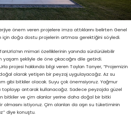
erjiye önem veren projelere imza attıklarını belirten Genel
 için doğa dostu projelerin artması gerektiğini söyledi.
rla’nın mimari özelliklerinin yanında sürdürülebilir
n yaşam şekliyle de öne çıkacağını dile getirdi.
nUrla projesi hakkında bilgi veren Taylan Tanyer, “Projemizin
ğal olarak yetişen bir peyzaj uygulayacağız. Az su
üzüm gibi bitkiler olacak. Suyu çok önemsiyoruz. Yağmur
 da toplayıp arıtarak kullanacağız. Sadece peyzajda güzel
bitkiler ve çim alanlar yerine daha doğal bir bitki
ir olmasını istiyoruz. Çim alanları da aşırı su tüketiminin
z” diye konuştu.