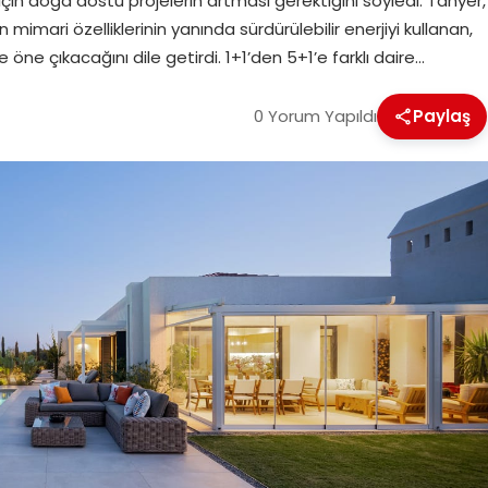
çin doğa dostu projelerin artması gerektiğini söyledi. Tanyer,
mari özelliklerinin yanında sürdürülebilir enerjiyi kullanan,
ne çıkacağını dile getirdi. 1+1’den 5+1’e farklı daire…
0 Yorum Yapıldı
Paylaş