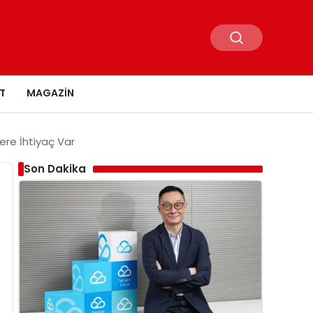
T
MAGAZIN
ere İhtiyaç Var
Son Dakika