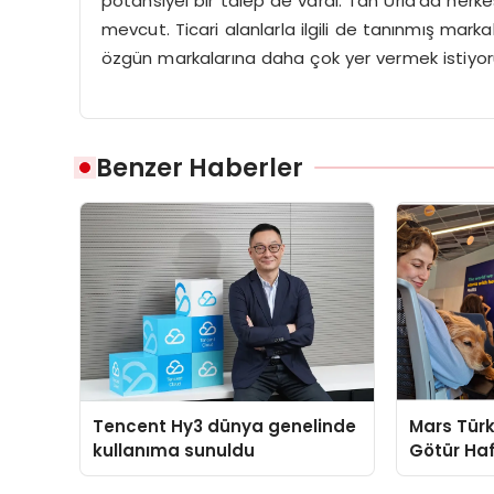
potansiyel bir talep de vardı. Tan Urla’da herk
mevcut. Ticari alanlarla ilgili de tanınmış mark
özgün markalarına daha çok yer vermek istiyoruz
Benzer Haberler
Tencent Hy3 dünya genelinde
Mars Türk
kullanıma sunuldu
Götür Haf