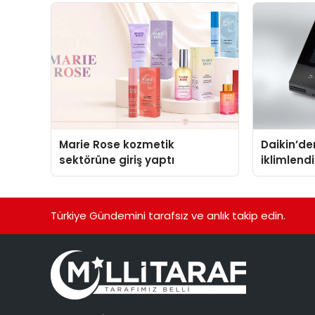
Marie Rose kozmetik
Daikin’den
sektörüne giriş yaptı
iklimlen
Madoka P
Türkiye Gündemini tarafsız ve anlık takip edin.