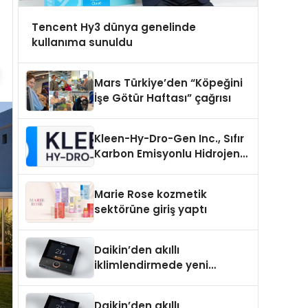
Tencent Hy3 dünya genelinde
kullanıma sunuldu
Mars Türkiye’den “Köpeğini
İşe Götür Haftası” çağrısı
Kleen-Hy-Dro-Gen Inc., Sıfır
Karbon Emisyonlu Hidrojen
Isıtma Teknolojisinde ISO ve
TSSA Düzenleyici Onaylarını
Marie Rose kozmetik
Aldı
sektörüne giriş yaptı
Daikin’den akıllı
iklimlendirmede yeni
dönem: Madoka Plus
Türkiye’de
Daikin’den akıllı