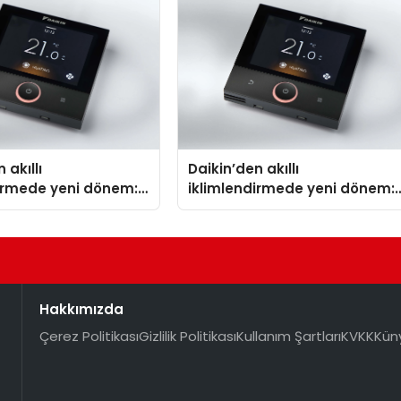
Aldı
 akıllı
Daikin’den akıllı
dirmede yeni dönem:
iklimlendirmede yeni dönem:
lus Türkiye’de
Madoka Plus Türkiye’de
Hakkımızda
Çerez Politikası
Gizlilik Politikası
Kullanım Şartları
KVKK
Kün