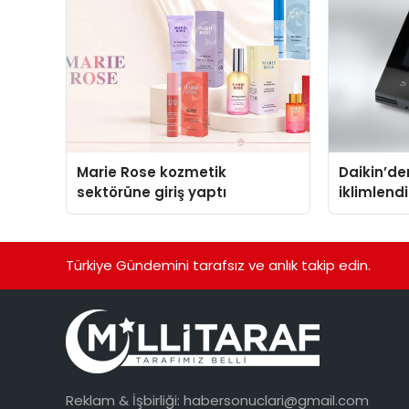
Marie Rose kozmetik
Daikin’den
sektörüne giriş yaptı
iklimlen
Madoka P
Türkiye Gündemini tarafsız ve anlık takip edin.
Reklam & İşbirliği:
habersonuclari@gmail.com