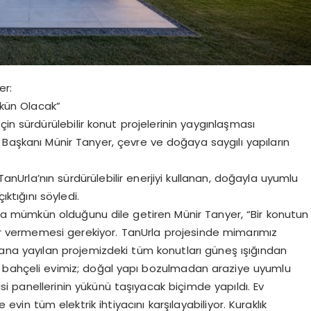
er:
mkün Olacak”
in sürdürülebilir konut projelerinin yaygınlaşması
 Başkanı Münir Tanyer, çevre ve doğaya saygılı yapıların
Urla’nın sürdürülebilir enerjiyi kullanan, doğayla uyumlu
ıktığını söyledi.
arla mümkün olduğunu dile getiren Münir Tanyer, “Bir konutun
rar vermemesi gerekiyor. TanUrla projesinde mimarımız
alana yayılan projemizdeki tüm konutları güneş ışığından
 bahçeli evimiz; doğal yapı bozulmadan araziye uyumlu
jisi panellerinin yükünü taşıyacak biçimde yapıldı. Ev
e evin tüm elektrik ihtiyacını karşılayabiliyor. Kuraklık