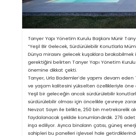
Tanyer Yapı Yönetim Kurulu Başkanı Münir Tany
“Yeşil Bir Gelecek, Sürdürülebilir Konutlarla Mü
Dünya mirasını gelecek kuşaklara bırakabilmek iç
gerektiğini belirten Tanyer Yapı Yönetim Kurulu
önemine dikkat çekti.
Tanyer, Urla Bademler’de yapımı devam eden Tan
ve yaşam kalitesini yükselten özellikleriyle öne ç
Yeşil bir geleceğin ancak sürdürülebilir konutl
sürdürülebilir olması için öncelikle çevreye za
Nevzat Sayın ile birlikte, 250 bin metrekarelik 
faydalanacak şekilde konumlandırdık. 276 adet
inşa ediliyor. Ayrıca binaların çatısı, güneş ener
sahipleri bu panelleri işlevsel hale getirdiklerind