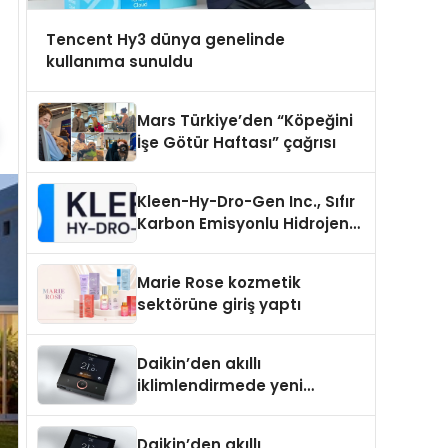
Tencent Hy3 dünya genelinde
kullanıma sunuldu
Mars Türkiye’den “Köpeğini
İşe Götür Haftası” çağrısı
Kleen-Hy-Dro-Gen Inc., Sıfır
Karbon Emisyonlu Hidrojen
Isıtma Teknolojisinde ISO ve
TSSA Düzenleyici Onaylarını
Marie Rose kozmetik
Aldı
sektörüne giriş yaptı
Daikin’den akıllı
iklimlendirmede yeni
dönem: Madoka Plus
Türkiye’de
Daikin’den akıllı