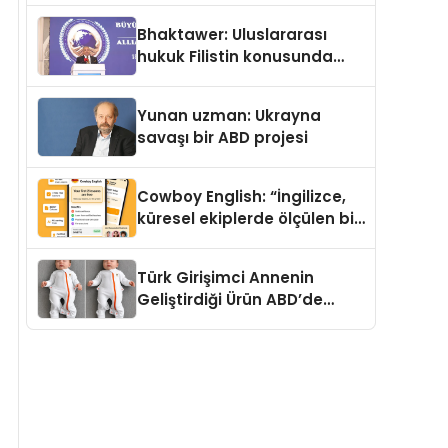
Kedi Mamasının İyi
Bhaktawer: Uluslararası
Sindirildiğini Ortaya Koydu
hukuk Filistin konusunda
çifte standart uyguluyor
Yunan uzman: Ukrayna
savaşı bir ABD projesi
Cowboy English: “İngilizce,
küresel ekiplerde ölçülen bir
iş yetkinliğine dönüşüyor”
Türk Girişimci Annenin
Geliştirdiği Ürün ABD’de
Bebeklerde Güvenli Uyku
Standardına Yeni Bir Bakış
Açısı Getiriyor.