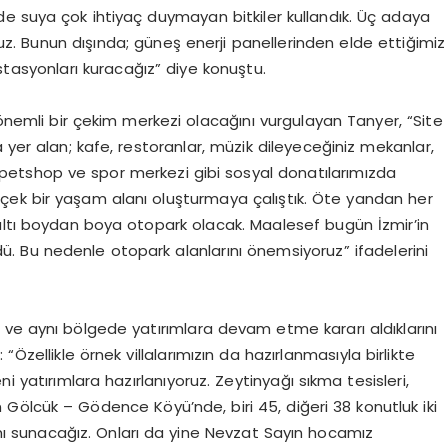
e suya çok ihtiyaç duymayan bitkiler kullandık. Üç adaya
z. Bunun dışında; güneş enerji panellerinden elde ettiğimiz
istasyonları kuracağız” diye konuştu.
 önemli bir çekim merkezi olacağını vurgulayan Tanyer, “Site
 yer alan; kafe, restoranlar, müzik dileyeceğiniz mekanlar,
r, petshop ve spor merkezi gibi sosyal donatılarımızda
çek bir yaşam alanı oluşturmaya çalıştık. Öte yandan her
ın altı boydan boya otopark olacak. Maalesef bugün İzmir’in
dü. Bu nedenle otopark alanlarını önemsiyoruz” ifadelerini
 ve aynı bölgede yatırımlara devam etme kararı aldıklarını
Özellikle örnek villalarımızın da hazırlanmasıyla birlikte
i yatırımlara hazırlanıyoruz. Zeytinyağı sıkma tesisleri,
 Gölcük – Gödence Köyü’nde, biri 45, diğeri 38 konutluk iki
mı sunacağız. Onları da yine Nevzat Sayın hocamız