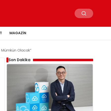
T
MAGAZIN
rla Mümkün Olacak”
Son Dakika