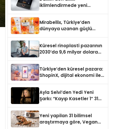
iklimlendirmede yeni
dönem: Madoka Plus
Türkiye’de
Mirabellix, Türkiye’den
dünyaya uzanan güçlü
büyümesini sürdürüyor
Küresel rinoplasti pazarının
2030’da 9,6 milyar dolara
ulaşması bekleniyor
Türkiye’den küresel pazara:
ShopinX, dijital ekonomi ile
gerçek dünya alışverişini bir
araya getirmeyi hedefliyor
Ayla Selvi’den Yedi Yeni
Şarkı: “Kayıp Kasetler 1” 31
Temmuz’da Yayımlandı
Yeni yapilan 31 bilimsel
araştırmaya göre, Vegan
Köpek Maması ve Vegan