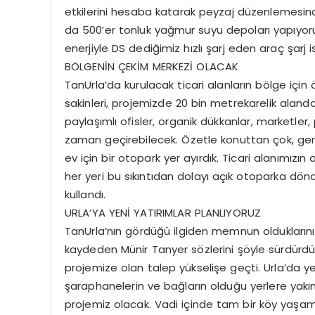
etkilerini hesaba katarak peyzaj düzenlemesind
da 500’er tonluk yağmur suyu depoları yapıyoru
enerjiyle DS dediğimiz hızlı şarj eden araç şarj 
BÖLGENİN ÇEKİM MERKEZİ OLACAK
TanUrla’da kurulacak ticari alanların bölge için
sakinleri, projemizde 20 bin metrekarelik alanda
paylaşımlı ofisler, organik dükkanlar, marketle
zaman geçirebilecek. Özetle konuttan çok, ger
ev için bir otopark yer ayırdık. Ticari alanımız
her yeri bu sıkıntıdan dolayı açık otoparka dön
kullandı.
URLA’YA YENİ YATIRIMLAR PLANLIYORUZ
TanUrla’nın gördüğü ilgiden memnun olduklarını
kaydeden Münir Tanyer sözlerini şöyle sürdürdü: “
projemize olan talep yükselişe geçti. Urla’da yen
şaraphanelerin ve bağların olduğu yerlere yakın
projemiz olacak. Vadi içinde tam bir köy yaşa