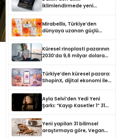
iklimlendirmede yeni
dönem: Madoka Plus
Türkiye’de
Mirabellix, Türkiye’den
dünyaya uzanan güçlü
büyümesini sürdürüyor
Küresel rinoplasti pazarının
2030’da 9,6 milyar dolara
ulaşması bekleniyor
Türkiye’den küresel pazara:
ShopinX, dijital ekonomi ile
gerçek dünya alışverişini bir
araya getirmeyi hedefliyor
Ayla Selvi’den Yedi Yeni
Şarkı: “Kayıp Kasetler 1” 31
Temmuz’da Yayımlandı
Yeni yapilan 31 bilimsel
araştırmaya göre, Vegan
Köpek Maması ve Vegan