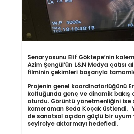
Senaryosunu Elif Göktepe’nin kaleme 
Azim Şengül’ün L&N Medya çatısı al
filminin çekimleri başarıyla tamaml
Projenin genel koordinatörlüğünü E
koltuğunda genç ve dinamik bakış a
oturdu. Görüntü yönetmenliğini ise 
kameraman Seda Koçak üstlendi. Y
de sanatsal açıdan güçlü bir uyum y
seyirciye aktarmayı hedefledi.