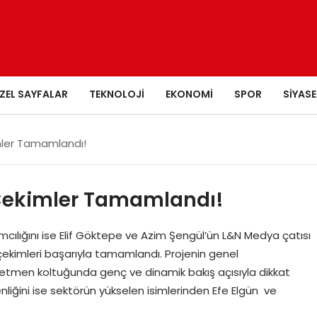
ZEL SAYFALAR
TEKNOLOJI
EKONOMI
SPOR
SIYASE
mler Tamamlandı!
 Çekimler Tamamlandı!
mcılığını ise Elif Göktepe ve Azim Şengül’ün L&N Medya çatısı
 çekimleri başarıyla tamamlandı. Projenin genel
netmen koltuğunda genç ve dinamik bakış açısıyla dikkat
iğini ise sektörün yükselen isimlerinden Efe Elgün ve