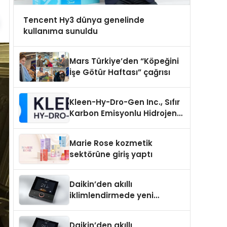
Tencent Hy3 dünya genelinde
kullanıma sunuldu
Mars Türkiye’den “Köpeğini
İşe Götür Haftası” çağrısı
Kleen-Hy-Dro-Gen Inc., Sıfır
Karbon Emisyonlu Hidrojen
Isıtma Teknolojisinde ISO ve
TSSA Düzenleyici Onaylarını
Marie Rose kozmetik
Aldı
sektörüne giriş yaptı
Daikin’den akıllı
iklimlendirmede yeni
dönem: Madoka Plus
Türkiye’de
Daikin’den akıllı