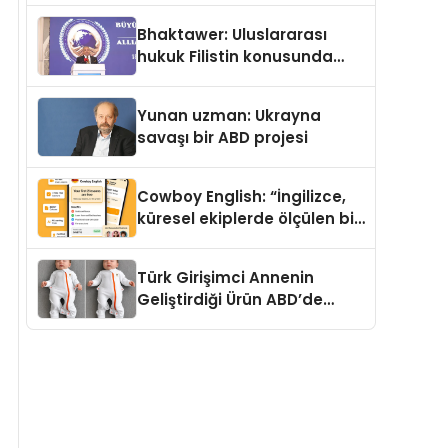
Kedi Mamasının İyi
Bhaktawer: Uluslararası
Sindirildiğini Ortaya Koydu
hukuk Filistin konusunda
çifte standart uyguluyor
Yunan uzman: Ukrayna
savaşı bir ABD projesi
Cowboy English: “İngilizce,
küresel ekiplerde ölçülen bir
iş yetkinliğine dönüşüyor”
Türk Girişimci Annenin
Geliştirdiği Ürün ABD’de
Bebeklerde Güvenli Uyku
Standardına Yeni Bir Bakış
Açısı Getiriyor.