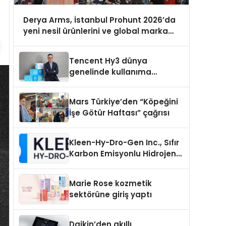
Derya Arms, İstanbul Prohunt 2026’da
yeni nesil ürünlerini ve global marka
vizyonunu sergiledi
Tencent Hy3 dünya
genelinde kullanıma
sunuldu
Mars Türkiye’den “Köpeğini
İşe Götür Haftası” çağrısı
Kleen-Hy-Dro-Gen Inc., Sıfır
Karbon Emisyonlu Hidrojen
Isıtma Teknolojisinde ISO ve
TSSA Düzenleyici Onaylarını
Marie Rose kozmetik
Aldı
sektörüne giriş yaptı
Daikin’den akıllı