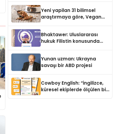
Yeni yapilan 31 bilimsel
araştırmaya göre, Vegan
Köpek Maması ve Vegan
Kedi Mamasının İyi
Bhaktawer: Uluslararası
Sindirildiğini Ortaya Koydu
hukuk Filistin konusunda
çifte standart uyguluyor
Yunan uzman: Ukrayna
savaşı bir ABD projesi
Cowboy English: “İngilizce,
küresel ekiplerde ölçülen bir
e
iş yetkinliğine dönüşüyor”