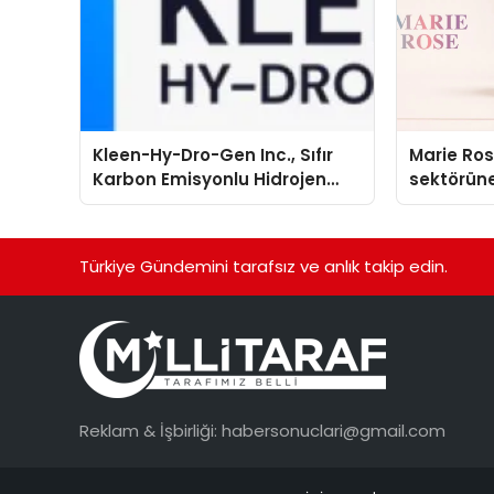
Kleen-Hy-Dro-Gen Inc., Sıfır
Marie Ro
Karbon Emisyonlu Hidrojen
sektörüne
Isıtma Teknolojisinde ISO ve
TSSA Düzenleyici Onaylarını
Aldı
Türkiye Gündemini tarafsız ve anlık takip edin.
Reklam & İşbirliği:
habersonuclari@gmail.com