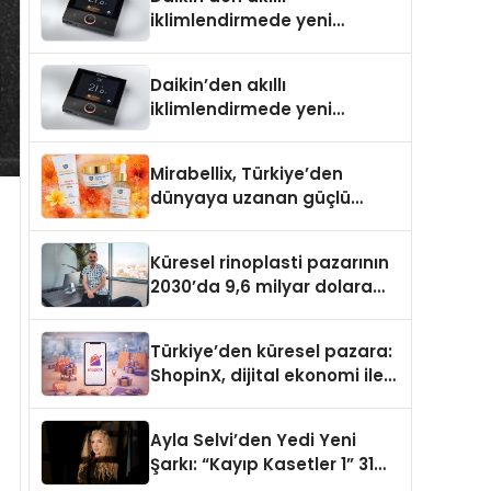
iklimlendirmede yeni
dönem: Madoka Plus
Türkiye’de
Daikin’den akıllı
iklimlendirmede yeni
dönem: Madoka Plus
Türkiye’de
Mirabellix, Türkiye’den
dünyaya uzanan güçlü
büyümesini sürdürüyor
Küresel rinoplasti pazarının
2030’da 9,6 milyar dolara
ulaşması bekleniyor
Türkiye’den küresel pazara:
ShopinX, dijital ekonomi ile
gerçek dünya alışverişini bir
araya getirmeyi hedefliyor
Ayla Selvi’den Yedi Yeni
Şarkı: “Kayıp Kasetler 1” 31
Temmuz’da Yayımlandı