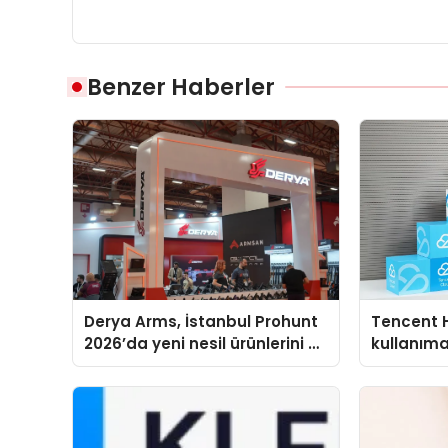
Benzer Haberler
Derya Arms, İstanbul Prohunt
Tencent 
2026’da yeni nesil ürünlerini ve
kullanım
global marka vizyonunu
sergiledi