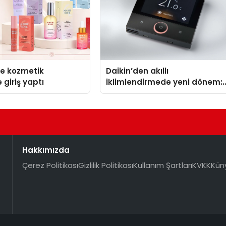
se kozmetik
Daikin’den akıllı
 giriş yaptı
iklimlendirmede yeni dönem:
Madoka Plus Türkiye’de
Hakkımızda
Çerez Politikası
Gizlilik Politikası
Kullanım Şartları
KVKK
Kün