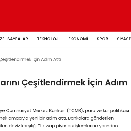
ZEL SAYFALAR
TEKNOLOJI
EKONOMI
SPOR
SIYASE
 Çeşitlendirmek İçin Adım Attı
larını Çeşitlendirmek İçin Adım
iye Cumhuriyet Merkez Bankası (TCMB), para ve kur politikası
rmek amacıyla yeni bir adım attı. Bankalara gönderilen
len döviz karşılığı TL swap piyasası işlemlerine yarından