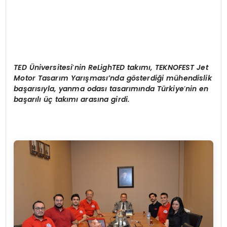
TED
Ü
niversitesi
’
nin ReLighTED takımı, TEKNOFEST Jet
Motor Tasarım Yarış
mas
ı’nda g
ö
sterdiği mühendislik
başarısıyla, yanma odası tasarımında Türkiye
’
nin en
başarılı üç takımı arasına girdi.