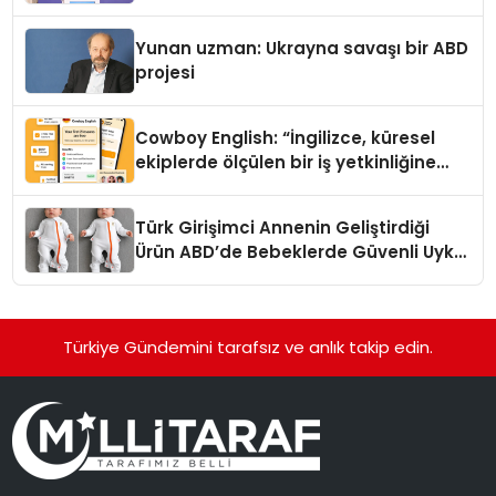
Yunan uzman: Ukrayna savaşı bir ABD
projesi
Cowboy English: “İngilizce, küresel
ekiplerde ölçülen bir iş yetkinliğine
dönüşüyor”
Türk Girişimci Annenin Geliştirdiği
Ürün ABD’de Bebeklerde Güvenli Uyku
Standardına Yeni Bir Bakış Açısı
Getiriyor.
Türkiye Gündemini tarafsız ve anlık takip edin.