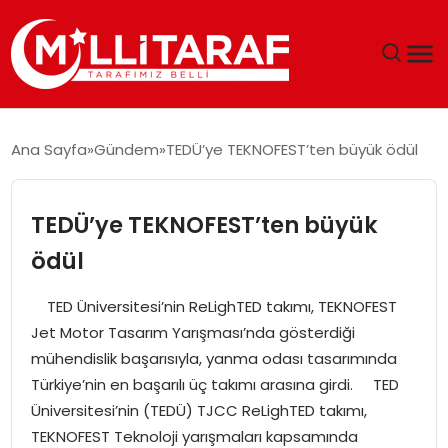
GÜNDEM
Ana Sayfa
Gündem
TEDÜ’ye TEKNOFEST’ten büyük ödül
ÖZEL SAYFALAR
TEDÜ’ye TEKNOFEST’ten büyük
TEKNOLOJI
ödül
EKONOMI
TED Üniversitesi’nin ReLighTED takımı, TEKNOFEST
Jet Motor Tasarım Yarışması’nda gösterdiği
SPOR
mühendislik başarısıyla, yanma odası tasarımında
Türkiye’nin en başarılı üç takımı arasına girdi. TED
SIYASET
Üniversitesi’nin (TEDÜ) TJCC ReLighTED takımı,
TEKNOFEST Teknoloji yarışmaları kapsamında
MAGAZIN