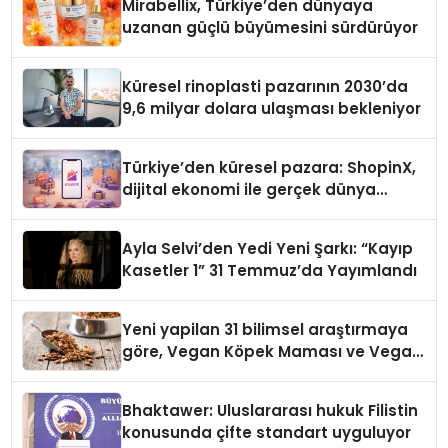
Mirabellix, Türkiye’den dünyaya
uzanan güçlü büyümesini sürdürüyor
Küresel rinoplasti pazarının 2030’da
9,6 milyar dolara ulaşması bekleniyor
Türkiye’den küresel pazara: ShopinX,
dijital ekonomi ile gerçek dünya
alışverişini bir araya getirmeyi
hedefliyor
Ayla Selvi’den Yedi Yeni Şarkı: “Kayıp
Kasetler 1” 31 Temmuz’da Yayımlandı
Yeni yapilan 31 bilimsel araştırmaya
göre, Vegan Köpek Maması ve Vegan
Kedi Mamasının İyi Sindirildiğini
Ortaya Koydu
Bhaktawer: Uluslararası hukuk Filistin
konusunda çifte standart uyguluyor