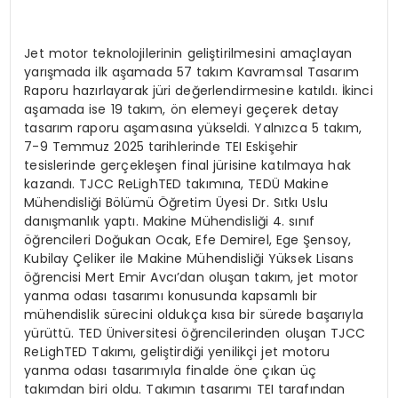
Jet motor teknolojilerinin geliştirilmesini amaçlayan
yarışmada ilk aşamada 57 takım Kavramsal Tasarım
Raporu hazırlayarak jüri değerlendirmesine katıldı. İkinci
aşamada ise 19 takım, ön elemeyi geçerek detay
tasarım raporu aşamasına yükseldi. Yalnızca 5 takım,
7-9 Temmuz 2025 tarihlerinde TEI Eskişehir
tesislerinde gerçekleşen final jürisine katılmaya hak
kazandı. TJCC ReLighTED takımına, TEDÜ Makine
Mühendisliği Bölümü Öğretim Üyesi Dr. Sıtkı Uslu
danışmanlık yaptı. Makine Mühendisliği 4. sınıf
öğrencileri Doğukan Ocak, Efe Demirel, Ege Şensoy,
Kubilay Çeliker ile Makine Mühendisliği Yüksek Lisans
öğrencisi Mert Emir Avcı’dan oluşan takım, jet motor
yanma odası tasarımı konusunda kapsamlı bir
mühendislik sürecini oldukça kısa bir sürede başarıyla
yürüttü. TED Üniversitesi öğrencilerinden oluşan TJCC
ReLighTED Takımı, geliştirdiği yenilikçi jet motoru
yanma odası tasarımıyla finalde öne çıkan üç
takımdan biri oldu. Takımın tasarımı TEI tarafından