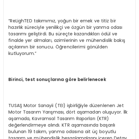
“ReLighTED takımımız, yoğun bir emek ve titiz bir
hazırlık süreciyle yenilikçi ve özgün bir yanma odası
tasarımı geliştirdi. Bu süreçte kazandıkları ödül ve
finalde yer almaları, azimlerinin ve mühendislik bakış
açılarının bir sonucu. Öğrencilerimi gönülden
kutluyorum.”
Birinci, test sonuçlarına g
ö
re belirlenecek
TUSAŞ Motor Sanayii (TEI) işbirliğiyle düzenlenen Jet
Motor Tasarım Yarışması, dört aşamadan oluşuyor. İlk
aşamada, Kavramsal Tasarım Raporları (KTR)
değerlendirmeye alındı. KTR aşamasında başarılı
bulunan 19 takım, yanma odasına ait üç boyutlu
tasarım ve mühendislik hesaplamalarını içeren Detay