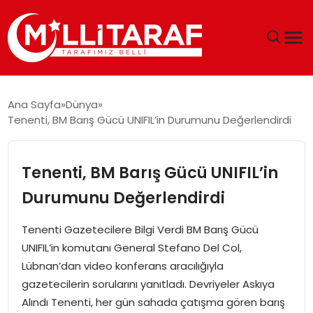
GÜNDEM
Ana Sayfa
Dünya
Tenenti, BM Barış Gücü UNIFIL’in Durumunu Değerlendirdi
ÖZEL SAYFALAR
TEKNOLOJI
Tenenti, BM Barış Gücü UNIFIL’in
Durumunu Değerlendirdi
EKONOMI
Tenenti Gazetecilere Bilgi Verdi BM Barış Gücü
SPOR
UNIFIL’in komutanı General Stefano Del Col,
Lübnan’dan video konferans aracılığıyla
SIYASET
gazetecilerin sorularını yanıtladı. Devriyeler Askıya
Alındı Tenenti, her gün sahada çatışma gören barış
MAGAZIN