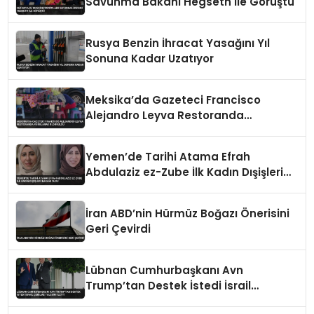
Savunma Bakanı Hegseth ile Görüştü
Rusya Benzin İhracat Yasağını Yıl
Sonuna Kadar Uzatıyor
Meksika’da Gazeteci Francisco
Alejandro Leyva Restoranda
Vurularak Öldürüldü
Yemen’de Tarihi Atama Efrah
Abdulaziz ez-Zube İlk Kadın Dışişleri
Bakanı Oldu
İran ABD’nin Hürmüz Boğazı Önerisini
Geri Çevirdi
Lübnan Cumhurbaşkanı Avn
Trump’tan Destek İstedi İsrail
Çekilme Talebini İletti