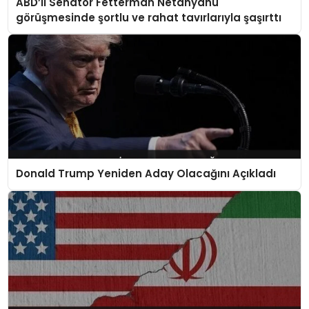
ABD’li Senatör Fetterman Netanyahu
görüşmesinde şortlu ve rahat tavırlarıyla şaşırttı
Donald Trump Yeniden Aday Olacağını Açıkladı