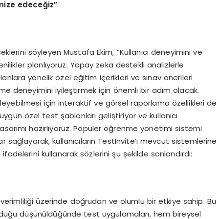
mize edece
ğ
iz
”
klerini söyleyen Mustafa Ekim, “Kullanıcı deneyimini ve
enilikler planlıyoruz. Yapay zeka destekli analizlerle
anlara yönelik özel eğitim içerikleri ve sınav önerileri
me deneyimini iyileştirmek için önemli bir adım olacak.
eleyebilmesi için interaktif ve görsel raporlama özellikleri de
 uygun özel test şablonları geliştiriyor ve kullanıcı
tasarımı hazırlıyoruz. Popüler öğrenme yönetimi sistemi
 sağlayarak, kullanıcıların TestInvite’ı mevcut sistemlerine
adelerini kullanarak sözlerini şu şekilde sonlandırdı:
e verimliliği üzerinde doğrudan ve olumlu bir etkiye sahip. Bu
lı olduğu düşünüldüğünde test uygulamaları, hem bireysel