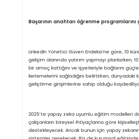
Ba
ş
ar
ı
n
ı
n anahtar
ı öğ
renme programlar
ı
n
ı 
LinkedIn Yönetici Güven Endeksi’ne göre, 10 kü
gelişim alanında yatırım yapmayı planlarken; 10 
bir amaç kattığını ve işyerleriyle bağlarını güçl
ilerlemelerini sağladığını belirtirken, dünyadaki k
geliştirme girişimlerine sahip olduğu kaydediliyo
2025’te yapay zeka uyumlu eğitim modelleri d
çalışanların bireysel ihtiyaçlarına göre kişiselle
destekleyecek. Ancak bunun için yapay zekanın
sistemler gerekecek. Biz de kurumsal eğitimde 