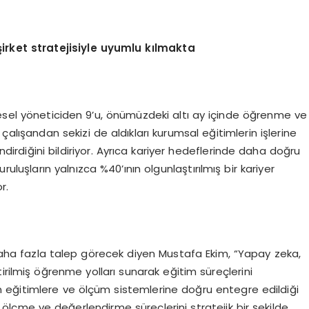
ş
irket stratejisiyle uyumlu k
ı
lmakta
resel yöneticiden 9’u, önümüzdeki altı ay içinde öğrenme ve
çalışandan sekizi de aldıkları kurumsal eğitimlerin işlerine
endirdiğini bildiriyor. Ayrıca kariyer hedeflerinde daha doğru
uruluşların yalnızca %40’ının olgunlaştırılmış bir kariyer
r.
aha fazla talep görecek diyen Mustafa Ekim, “Yapay zeka,
ştirilmiş öğrenme yolları sunarak eğitim süreçlerini
 eğitimlere ve ölçüm sistemlerine doğru entegre edildiği
ölçme ve değerlendirme süreçlerini stratejik bir şekilde