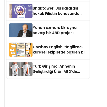
Kedi Mamasının İyi
Bhaktawer: Uluslararası
Sindirildiğini Ortaya Koydu
hukuk Filistin konusunda
çifte standart uyguluyor
Yunan uzman: Ukrayna
savaşı bir ABD projesi
Cowboy English: “İngilizce,
küresel ekiplerde ölçülen bir
iş yetkinliğine dönüşüyor”
Türk Girişimci Annenin
Geliştirdiği Ürün ABD’de
Bebeklerde Güvenli Uyku
Standardına Yeni Bir Bakış
Açısı Getiriyor.