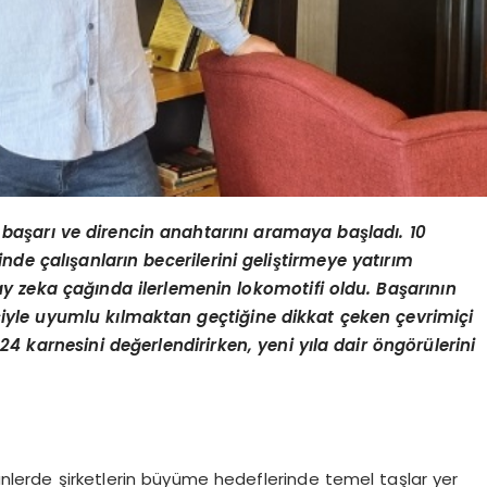
r ba
ş
ar
ı
ve direncin anahtar
ı
n
ı
aramaya ba
ş
lad
ı
. 10
inde
ç
al
ış
anlar
ı
n becerilerini geli
ş
tirmeye yat
ı
r
ı
m
ay zeka
ç
a
ğı
nda ilerlemenin lokomotifi oldu. Ba
ş
ar
ı
n
ı
n
isiyle uyumlu k
ı
lmaktan ge
ç
ti
ğ
ine dikkat
ç
eken
ç
evrimi
ç
i
24 karnesini de
ğ
erlendirirken, yeni y
ı
la dair
ö
ng
ö
r
ü
lerini
lerde şirketlerin büyüme hedeflerinde temel taşlar yer