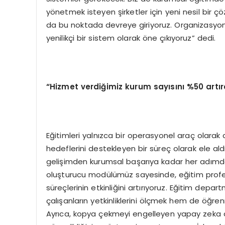
yönetmek isteyen şirketler için yeni nesil bir
da bu noktada devreye giriyoruz. Organizasyonla
yenilikçi bir sistem olarak öne çıkıyoruz” dedi.
“
Hizmet verdi
ğ
imiz kurum say
ı
s
ı
n
ı
%50 art
ı
r
Eğitimleri yalnızca bir operasyonel araç olara
hedeflerini destekleyen bir süreç olarak ele ald
gelişimden kurumsal başarıya kadar her adımda
oluşturucu modülümüz sayesinde, eğitim profes
süreçlerinin etkinliğini artırıyoruz. Eğitim depa
çalışanların yetkinliklerini ölçmek hem de öğre
Ayrıca, kopya çekmeyi engelleyen yapay zeka dest