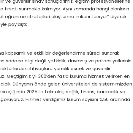
ilir ve güvenilir sınav sonuçlarımız, eğitim profesyonellerine
rme fırsatı sunmakla kalmıyor. Aynı zamanda hangi alanların
kili öğrenme stratejileri oluşturma imkanı tanıyor” diyerek
yle paylaştı:
a kapsamlı ve etkili bir değerlendirme süreci sunarak
ın sadece bilgi değil, yetkinlik, davranış ve potansiyellerinin
sektörlerdeki ihtiyaçlara yönelik esnek ve güvenilir
uz. Geçtiğimiz yıl 300’den fazla kuruma hizmet verirken en
 aldık. Dünyanın önde gelen üniversiteleri de sistemimizden
n ışığında 2025’te teknoloji, sağlık, finans, bankacılık ve
öngörüyoruz. Hizmet verdiğimiz kurum sayısını %50 oranında