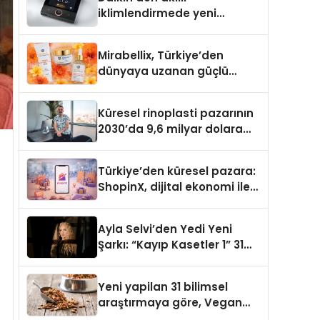
iklimlendirmede yeni
dönem: Madoka Plus
Türkiye’de
Mirabellix, Türkiye’den
dünyaya uzanan güçlü
büyümesini sürdürüyor
Küresel rinoplasti pazarının
2030’da 9,6 milyar dolara
ulaşması bekleniyor
Türkiye’den küresel pazara:
ShopinX, dijital ekonomi ile
gerçek dünya alışverişini bir
araya getirmeyi hedefliyor
Ayla Selvi’den Yedi Yeni
Şarkı: “Kayıp Kasetler 1” 31
Temmuz’da Yayımlandı
Yeni yapilan 31 bilimsel
araştırmaya göre, Vegan
Köpek Maması ve Vegan