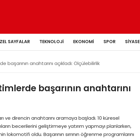
ZEL SAYFALAR
TEKNOLOJI
EKONOMI
SPOR
SIYASE
e başarının anahtarını açıkladı: Ölçülebilirlik
timlerde başarının anahtarını
başarı ve direncin anahtarını aramaya başladı. 10 küresel
ların becerilerini geliştirmeye yatırım yapmayı planlarken,
n lokomotifi oldu. Başarının sırrının öğrenme programlarını