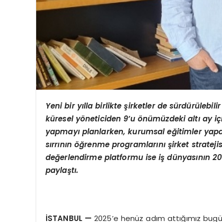
Yeni bir y
ı
lla birlikte
ş
irketler de s
ü
rd
ü
r
ü
lebili
k
ü
resel y
ö
neticiden 9
’
u
ö
n
ü
m
ü
zdeki alt
ı ay iç
yapmay
ı
planlarken, kurumsal e
ğ
itimler yap
s
ı
rr
ı
n
ı
n
öğ
renme programlar
ı
n
ı ş
irket stratej
de
ğ
erlendirme platformu ise i
ş
d
ü
nyas
ı
n
ı
n 20
payla
ş
t
ı
.
İ
STANBUL
—
2025’e henüz adım attığımız bugün