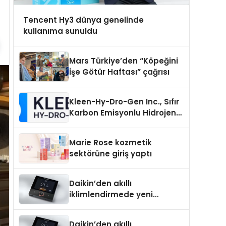
Tencent Hy3 dünya genelinde
kullanıma sunuldu
Mars Türkiye’den “Köpeğini
İşe Götür Haftası” çağrısı
Kleen-Hy-Dro-Gen Inc., Sıfır
Karbon Emisyonlu Hidrojen
Isıtma Teknolojisinde ISO ve
TSSA Düzenleyici Onaylarını
Marie Rose kozmetik
Aldı
sektörüne giriş yaptı
Daikin’den akıllı
iklimlendirmede yeni
dönem: Madoka Plus
Türkiye’de
Daikin’den akıllı