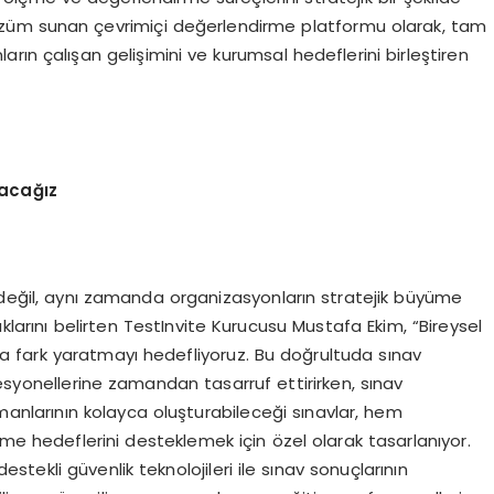
 çözüm sunan çevrimiçi değerlendirme platformu olarak, tam
rın çalışan gelişimini ve kurumsal hedeflerini birleştiren
a
cağız
k değil, aynı zamanda organizasyonların stratejik büyüme
ıklarını belirten TestInvite Kurucusu Mustafa Ekim, “Bireysel
 fark yaratmayı hedefliyoruz. Bu doğrultuda sınav
yonellerine zamandan tasarruf ettirirken, sınav
rtmanlarının kolayca oluşturabileceği sınavlar, hem
nme hedeflerini desteklemek için özel olarak tasarlanıyor.
ekli güvenlik teknolojileri ile sınav sonuçlarının