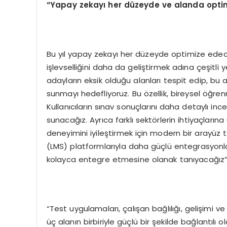
“
Yapay zekay
ı her dü
zeyde ve alanda opti
Bu yıl yapay zekayı her düzeyde optimize edece
işlevselliğini daha da geliştirmek adına çeşitli y
adayların eksik olduğu alanları tespit edip, bu al
sunmayı hedefliyoruz. Bu özellik, bireysel öğren
Kullanıcıların sınav sonuçlarını daha detaylı inc
sunacağız. Ayrıca farklı sektörlerin ihtiyaçlarına
deneyimini iyileştirmek için modern bir arayüz 
(LMS) platformlarıyla daha güçlü entegrasyonlar
kolayca entegre etmesine olanak tanıyacağız” if
“Test uygulamaları, çalışan bağlılığı, gelişimi v
üç alanın birbiriyle güçlü bir şekilde bağlantı