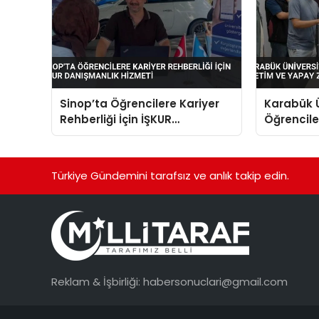
Sinop’ta Öğrencilere Kariyer
Karabük Ü
Rehberliği İçin İŞKUR
Öğrenciler
Danışmanlık Hizmeti
Yapay Zek
Türkiye Gündemini tarafsız ve anlık takip edin.
Reklam & İşbirliği:
habersonuclari@gmail.com