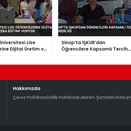
niversitesi Lise
Sinop’ta İŞKUR’dan
ine Dijital Üretim ve
Öğrencilere Kapsamlı Tercih
a Eğitimi Veriyor
Rehberliği
Hakkımızda
Çerez Politikası
Gizlilik Politikası
Kullanım Şartları
KVKK
Kün