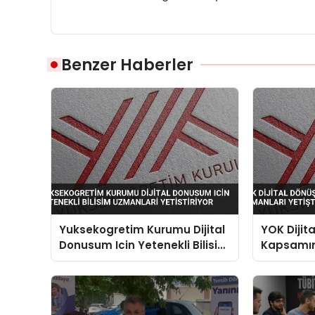
Benzer Haberler
Yuksekogretim Kurumu Dijital
YOK Dijit
Donusum Icin Yetenekli Bilisim
Kapsamın
Uzmanlari Yetistiriyor
Yetiştiriy