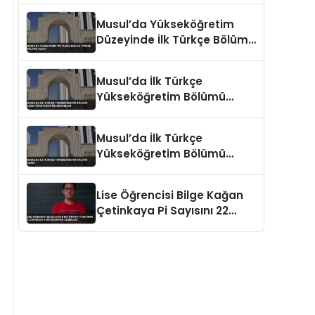
Musul’da Yükseköğretim
Düzeyinde İlk Türkçe Bölümü
Açıldı
Musul’da İlk Türkçe
Yükseköğretim Bölümü
Açıldı Ücretsiz Kurslar
Başladı
Musul’da İlk Türkçe
Yükseköğretim Bölümü
Açıldı
Lise Öğrencisi Bilge Kağan
Çetinkaya Pi Sayısını 22
Dakikada 5 Bin Basamak
Ezberledi