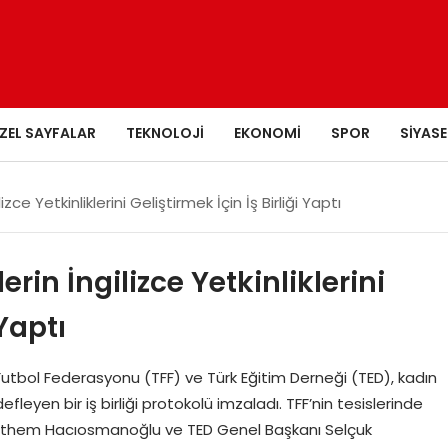
ZEL SAYFALAR
TEKNOLOJI
EKONOMI
SPOR
SIYASE
ce Yetkinliklerini Geliştirmek İçin İş Birliği Yaptı
rin İngilizce Yetkinliklerini
 Yaptı
utbol Federasyonu (TFF) ve Türk Eğitim Derneği (TED), kadın
efleyen bir iş birliği protokolü imzaladı. TFF’nin tesislerinde
 Ethem Hacıosmanoğlu ve TED Genel Başkanı Selçuk