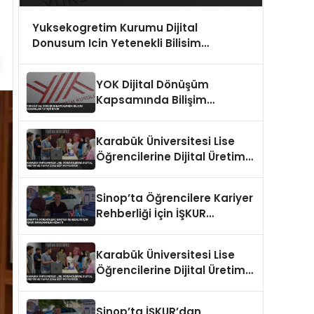
Yuksekogretim Kurumu Dijital
Donusum Icin Yetenekli Bilisim
Uzmanlari Yetistiriyor
YOK Dijital Dönüşüm
Kapsamında Bilişim
Uzmanları Yetiştiriyor
Karabük Üniversitesi Lise
Öğrencilerine Dijital Üretim
ve Yapay Zeka Eğitimi
Veriyor
Sinop’ta Öğrencilere Kariyer
Rehberliği İçin İŞKUR
Danışmanlık Hizmeti
Karabük Üniversitesi Lise
Öğrencilerine Dijital Üretim
ve Yapay Zeka Eğitimi
Veriyor
Sinop’ta İŞKUR’dan