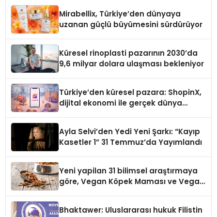
Mirabellix, Türkiye’den dünyaya
uzanan güçlü büyümesini sürdürüyor
Küresel rinoplasti pazarının 2030’da
9,6 milyar dolara ulaşması bekleniyor
Türkiye’den küresel pazara: ShopinX,
dijital ekonomi ile gerçek dünya
alışverişini bir araya getirmeyi
hedefliyor
Ayla Selvi’den Yedi Yeni Şarkı: “Kayıp
Kasetler 1” 31 Temmuz’da Yayımlandı
Yeni yapilan 31 bilimsel araştırmaya
göre, Vegan Köpek Maması ve Vegan
Kedi Mamasının İyi Sindirildiğini
Ortaya Koydu
Bhaktawer: Uluslararası hukuk Filistin