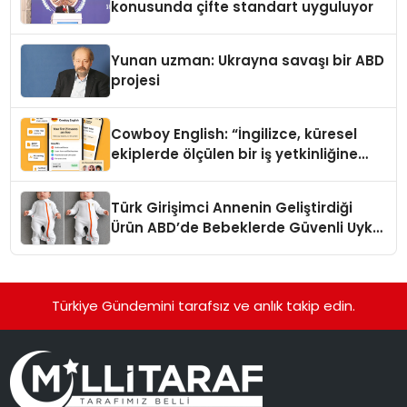
konusunda çifte standart uyguluyor
Yunan uzman: Ukrayna savaşı bir ABD
projesi
Cowboy English: “İngilizce, küresel
ekiplerde ölçülen bir iş yetkinliğine
dönüşüyor”
Türk Girişimci Annenin Geliştirdiği
Ürün ABD’de Bebeklerde Güvenli Uyku
Standardına Yeni Bir Bakış Açısı
Getiriyor.
Türkiye Gündemini tarafsız ve anlık takip edin.