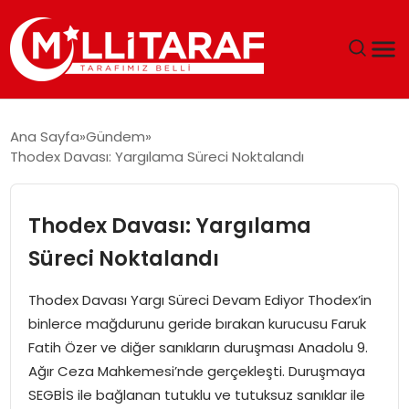
GÜNDEM
Ana Sayfa
Gündem
Thodex Davası: Yargılama Süreci Noktalandı
ÖZEL SAYFALAR
TEKNOLOJI
Thodex Davası: Yargılama
Süreci Noktalandı
EKONOMI
Thodex Davası Yargı Süreci Devam Ediyor Thodex’in
SPOR
binlerce mağdurunu geride bırakan kurucusu Faruk
Fatih Özer ve diğer sanıkların duruşması Anadolu 9.
SIYASET
Ağır Ceza Mahkemesi’nde gerçekleşti. Duruşmaya
SEGBİS ile bağlanan tutuklu ve tutuksuz sanıklar ile
MAGAZIN