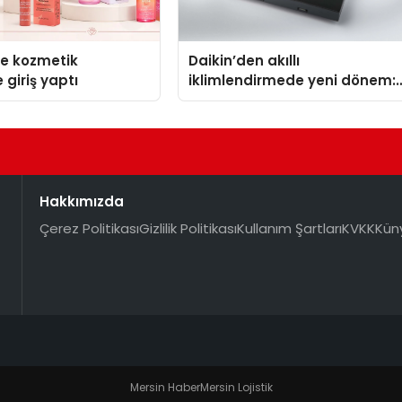
se kozmetik
Daikin’den akıllı
 giriş yaptı
iklimlendirmede yeni dönem:
Madoka Plus Türkiye’de
Hakkımızda
Çerez Politikası
Gizlilik Politikası
Kullanım Şartları
KVKK
Kün
Mersin Haber
Mersin Lojistik