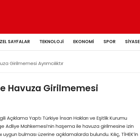
ZEL SAYFALAR
TEKNOLOJI
EKONOMI
SPOR
SIYASE
za Girilmemesi Ayrımcılıktır
le Havuza Girilmemesi
 İlgili Açıklama Yaptı Türkiye İnsan Hakları ve Eşitlik Kurumu
ölge Adliye Mahkemesi’nin haşema ile havuza girilmesine izin
ı uygun bulması üzerine açıklamalarda bulundu. Kılıç, TİHEK’in