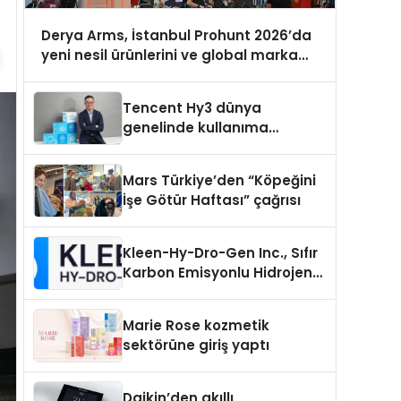
Derya Arms, İstanbul Prohunt 2026’da
yeni nesil ürünlerini ve global marka
vizyonunu sergiledi
Tencent Hy3 dünya
genelinde kullanıma
sunuldu
Mars Türkiye’den “Köpeğini
İşe Götür Haftası” çağrısı
Kleen-Hy-Dro-Gen Inc., Sıfır
Karbon Emisyonlu Hidrojen
Isıtma Teknolojisinde ISO ve
TSSA Düzenleyici Onaylarını
Marie Rose kozmetik
Aldı
sektörüne giriş yaptı
Daikin’den akıllı