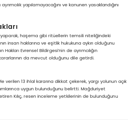
ara ayrımcılık yapılamayacağını ve kanunen yasaklandığını
kları
aparak, haşema gibi ritüellerin temsili niteliğindeki
ın insan haklarına ve eşitlik hukukuna aykırı olduğunu
 Hakları Evrensel Bildirgesi’nin de ayrımcılığın
kararlarının da mevcut olduğunu dile getirdi.
verilen 13 ihlal kararına dikkat çekerek, yargı yolunun açık
urumlarınca uygun bulunduğunu belirtti. Mağduriyet
etiren Kılıç, resen inceleme yetkilerinin de bulunduğunu