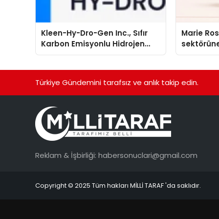
Kleen-Hy-Dro-Gen Inc., Sıfır
Marie Ro
Karbon Emisyonlu Hidrojen
sektörüne
Isıtma Teknolojisinde ISO ve
TSSA Düzenleyici Onaylarını
Aldı
Türkiye Gündemini tarafsız ve anlık takip edin.
Reklam & İşbirliği:
habersonuclari@gmail.com
Copyright © 2025 Tüm hakları MİLLİ TARAF 'da saklıdır.