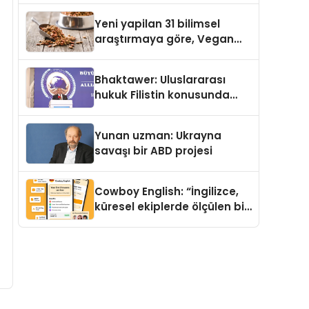
Yeni yapilan 31 bilimsel
araştırmaya göre, Vegan
Köpek Maması ve Vegan
Kedi Mamasının İyi
Bhaktawer: Uluslararası
Sindirildiğini Ortaya Koydu
hukuk Filistin konusunda
çifte standart uyguluyor
Yunan uzman: Ukrayna
savaşı bir ABD projesi
Cowboy English: “İngilizce,
küresel ekiplerde ölçülen bir
iş yetkinliğine dönüşüyor”