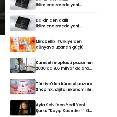
iklimlendirmede yeni
dönem: Madoka Plus
Türkiye’de
Daikin’den akıllı
iklimlendirmede yeni
dönem: Madoka Plus
Türkiye’de
Mirabellix, Türkiye’den
dünyaya uzanan güçlü
büyümesini sürdürüyor
Küresel rinoplasti pazarının
2030’da 9,6 milyar dolara
ulaşması bekleniyor
Türkiye’den küresel pazara:
ShopinX, dijital ekonomi ile
gerçek dünya alışverişini bir
araya getirmeyi hedefliyor
Ayla Selvi’den Yedi Yeni
Şarkı: “Kayıp Kasetler 1” 31
Temmuz’da Yayımlandı