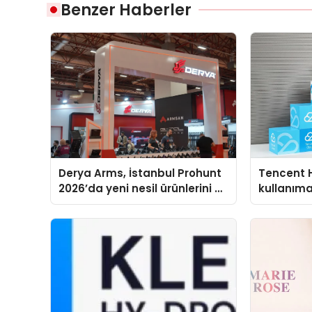
Benzer Haberler
Derya Arms, İstanbul Prohunt
Tencent 
2026’da yeni nesil ürünlerini ve
kullanım
global marka vizyonunu
sergiledi