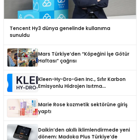
Tencent Hy3 dünya genelinde kullanıma
sunuldu
Mars Türkiye’den “Köpeğini İşe Götür
Haftası” çağrısı
Kleen-Hy-Dro-Gen Inc., Sıfır Karbon
Emisyonlu Hidrojen Isıtma
Teknolojisinde ISO ve TSSA
Düzenleyici Onaylarını Aldı
Marie Rose kozmetik sektörüne giriş
yaptı
Daikin’den akıllı iklimlendirmede yeni
dönem: Madoka Plus Türkiye’de