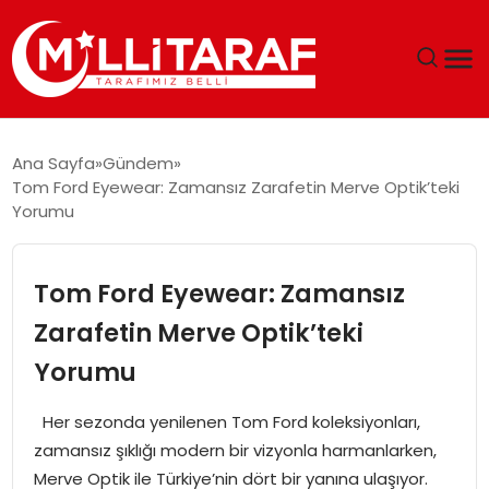
GÜNDEM
Ana Sayfa
Gündem
Tom Ford Eyewear: Zamansız Zarafetin Merve Optik’teki
ÖZEL SAYFALAR
Yorumu
TEKNOLOJI
Tom Ford Eyewear: Zamansız
EKONOMI
Zarafetin Merve Optik’teki
Yorumu
SPOR
Her sezonda yenilenen Tom Ford koleksiyonları,
SIYASET
zamansız şıklığı modern bir vizyonla harmanlarken,
Merve Optik ile Türkiye’nin dört bir yanına ulaşıyor.
MAGAZIN