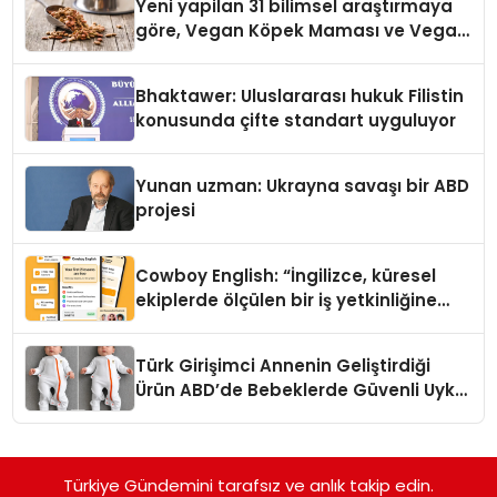
Yeni yapilan 31 bilimsel araştırmaya
göre, Vegan Köpek Maması ve Vegan
Kedi Mamasının İyi Sindirildiğini
Ortaya Koydu
Bhaktawer: Uluslararası hukuk Filistin
konusunda çifte standart uyguluyor
Yunan uzman: Ukrayna savaşı bir ABD
projesi
Cowboy English: “İngilizce, küresel
ekiplerde ölçülen bir iş yetkinliğine
dönüşüyor”
Türk Girişimci Annenin Geliştirdiği
Ürün ABD’de Bebeklerde Güvenli Uyku
Standardına Yeni Bir Bakış Açısı
Getiriyor.
Türkiye Gündemini tarafsız ve anlık takip edin.