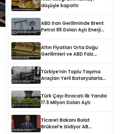
düşüşle kapattı
ABD İran Geriliminde Brent
Petrol 85 Doları Aştı Enerji
Santralleri Yıkım Tehdidi
Fiyatları Etkiliyor
Altın Fiyatları Orta Doğu
Gerilimleri ve ABD Faiz
Beklentileriyle Dalgalanıyor
Türkiye’nin Toplu Taşıma
Araçları Yerli Bataryalarla
Elektrikleniyor
Türk Çayı İhracatı İlk Yarıda
17.5 Milyon Doları Aştı
Ticaret Bakanı Bolat
Brüksel’e Gidiyor AB
Politikalarını Masaya