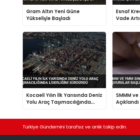
Gram Altın Yeni Güne
Esnaf Kre
Yükselişle Başladı
Vade Artı
Onayıyla 
Kocaeli Yılın İlk Yarısında Deniz
SMMM ve Y
Yolu Araç Taşımacılığında
Açıklandı
Liderliğini Sürdürdü
Türkiye Gündemini tarafsız ve anlık takip edin.