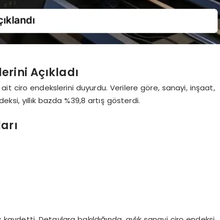
erini Açıkladı
it ciro endekslerini duyurdu. Verilere göre, sanayi, inşaat,
ksi, yıllık bazda %39,8 artış gösterdi.
arı
kaydetti. Detaylara bakıldığında, aylık sanayi ciro endeksi