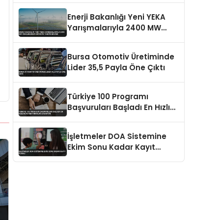
Yatıracak
Enerji Bakanlığı Yeni YEKA
Yarışmalarıyla 2400 MW
Yenilenebilir Kapasite
Tahsis Edecek
Bursa Otomotiv Üretiminde
Lider 35,5 Payla Öne Çıktı
Türkiye 100 Programı
Başvuruları Başladı En Hızlı
Büyüyen Firmalar Aranıyor
İşletmeler DOA Sistemine
Ekim Sonu Kadar Kayıt
Olmalı