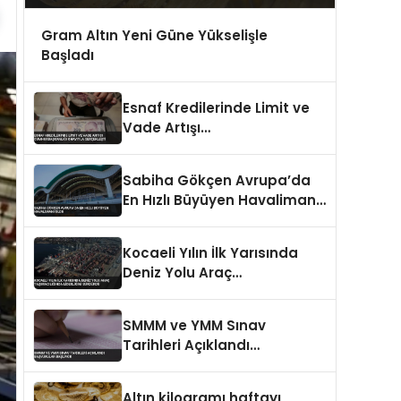
Gram Altın Yeni Güne Yükselişle
Başladı
Esnaf Kredilerinde Limit ve
Vade Artışı
Cumhurbaşkanlığı Onayıyla
Gerçekleşti
Sabiha Gökçen Avrupa’da
En Hızlı Büyüyen Havalimanı
Oldu
Kocaeli Yılın İlk Yarısında
Deniz Yolu Araç
Taşımacılığında Liderliğini
Sürdürdü
SMMM ve YMM Sınav
Tarihleri Açıklandı
Başvurular Başlıyor
Altın kilogramı haftayı