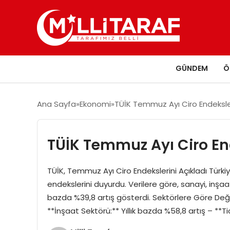
GÜNDEM
Ö
Ana Sayfa
Ekonomi
TÜİK Temmuz Ayı Ciro Endeksler
TÜİK Temmuz Ayı Ciro En
TÜİK, Temmuz Ayı Ciro Endekslerini Açıkladı Türki
endekslerini duyurdu. Verilere göre, sanayi, inşaa
bazda %39,8 artış gösterdi. Sektörlere Göre Değiş
**İnşaat Sektörü:** Yıllık bazda %58,8 artış – **Ti