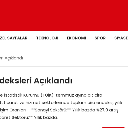
ZEL SAYFALAR
TEKNOLOJI
EKONOMI
SPOR
SIYASE
i Açıklandı
deksleri Açıklandı
ye İstatistik Kurumu (TÜİK), temmuz ayına ait ciro
t, ticaret ve hizmet sektörlerinde toplam ciro endeksi, yıllık
im Oranları – **Sanayi Sektörü:** Yıllık bazda %27,0 artış –
caret Sektörü:** Yıllık bazda…