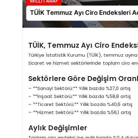
TÜİK, Temmuz Ayı Ciro Endeksl
Türkiye İstatistik Kurumu (TÜİK), temmuz ayına a
ticaret ve hizmet sektörlerinde toplam ciro ende
Sektörlere Göre Değişim Oranl
– **Sanayi Sektörü:** Yıllık bazda %27,0 artış
– **İnşaat Sektörü:** Yıllık bazda %58,8 artış
– **Ticaret Sektörü:** Yıllık bazda %40,6 artış
– **Hizmet Sektörü:** Yıllık bazda %56,1 artış
Aylık Değişimler
Toplam ciro endeksi ise aylık bazda %0,4 düşüş 