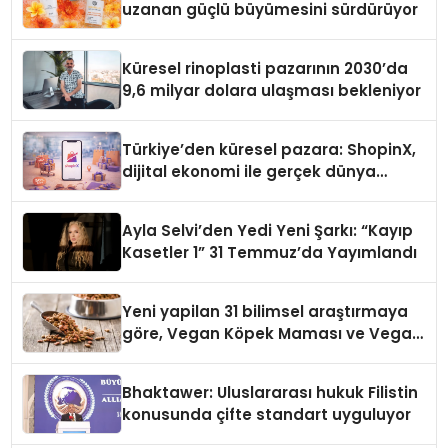
uzanan güçlü büyümesini sürdürüyor
Küresel rinoplasti pazarının 2030’da
9,6 milyar dolara ulaşması bekleniyor
Türkiye’den küresel pazara: ShopinX,
dijital ekonomi ile gerçek dünya
alışverişini bir araya getirmeyi
hedefliyor
Ayla Selvi’den Yedi Yeni Şarkı: “Kayıp
Kasetler 1” 31 Temmuz’da Yayımlandı
Yeni yapilan 31 bilimsel araştırmaya
göre, Vegan Köpek Maması ve Vegan
Kedi Mamasının İyi Sindirildiğini
Ortaya Koydu
Bhaktawer: Uluslararası hukuk Filistin
konusunda çifte standart uyguluyor