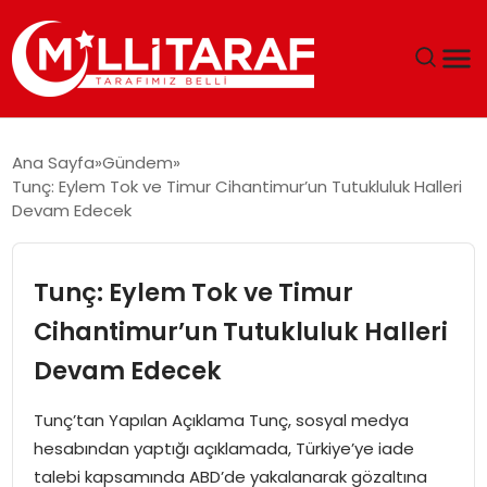
GÜNDEM
Ana Sayfa
Gündem
Tunç: Eylem Tok ve Timur Cihantimur’un Tutukluluk Halleri
ÖZEL SAYFALAR
Devam Edecek
TEKNOLOJI
Tunç: Eylem Tok ve Timur
EKONOMI
Cihantimur’un Tutukluluk Halleri
Devam Edecek
SPOR
Tunç’tan Yapılan Açıklama Tunç, sosyal medya
SIYASET
hesabından yaptığı açıklamada, Türkiye’ye iade
talebi kapsamında ABD’de yakalanarak gözaltına
MAGAZIN