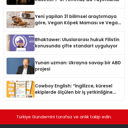
Yeni yapilan 31 bilimsel araştırmaya
göre, Vegan Köpek Maması ve Vegan
Kedi Mamasının İyi Sindirildiğini
Ortaya Koydu
Bhaktawer: Uluslararası hukuk Filistin
konusunda çifte standart uyguluyor
Yunan uzman: Ukrayna savaşı bir ABD
projesi
Cowboy English: “İngilizce, küresel
ekiplerde ölçülen bir iş yetkinliğine
dönüşüyor”
Türkiye Gündemini tarafsız ve anlık takip edin.