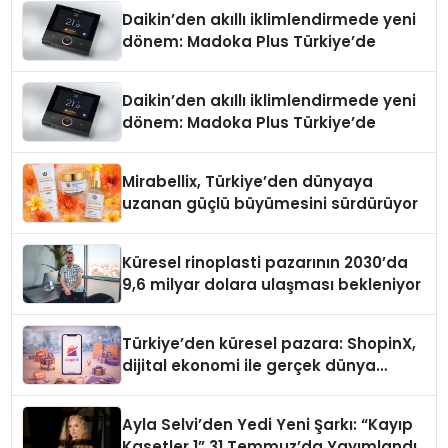
Daikin’den akıllı iklimlendirmede yeni
dönem: Madoka Plus Türkiye’de
Daikin’den akıllı iklimlendirmede yeni
dönem: Madoka Plus Türkiye’de
Mirabellix, Türkiye’den dünyaya
uzanan güçlü büyümesini sürdürüyor
Küresel rinoplasti pazarının 2030’da
9,6 milyar dolara ulaşması bekleniyor
Türkiye’den küresel pazara: ShopinX,
dijital ekonomi ile gerçek dünya
alışverişini bir araya getirmeyi
hedefliyor
Ayla Selvi’den Yedi Yeni Şarkı: “Kayıp
Kasetler 1” 31 Temmuz’da Yayımlandı