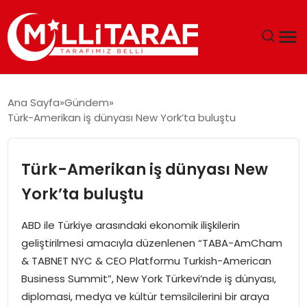
GÜNDEM
Ana Sayfa
Gündem
Türk-Amerikan iş dünyası New York’ta buluştu
ÖZEL SAYFALAR
TEKNOLOJI
Türk-Amerikan iş dünyası New
York’ta buluştu
EKONOMI
ABD ile Türkiye arasındaki ekonomik ilişkilerin
SPOR
geliştirilmesi amacıyla düzenlenen “TABA-AmCham
& TABNET NYC & CEO Platformu Turkish-American
SIYASET
Business Summit”, New York Türkevi’nde iş dünyası,
diplomasi, medya ve kültür temsilcilerini bir araya
MAGAZIN