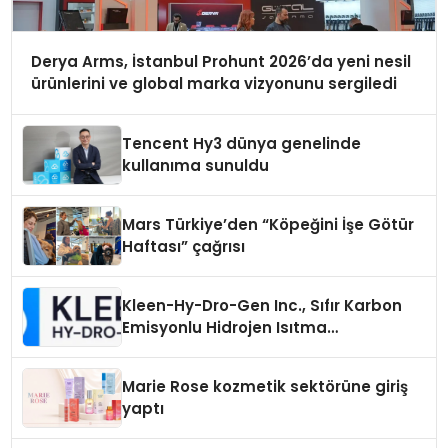
Derya Arms, İstanbul Prohunt 2026’da yeni nesil
ürünlerini ve global marka vizyonunu sergiledi
Tencent Hy3 dünya genelinde
kullanıma sunuldu
Mars Türkiye’den “Köpeğini İşe Götür
Haftası” çağrısı
Kleen-Hy-Dro-Gen Inc., Sıfır Karbon
Emisyonlu Hidrojen Isıtma
Teknolojisinde ISO ve TSSA
Düzenleyici Onaylarını Aldı
Marie Rose kozmetik sektörüne giriş
yaptı