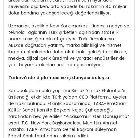
arasındaki toplam ticaret hacmi 30 milyar dolar
seviyesini aşarken, orta vadede bu rakamın 40 milyar
dolar bandına yaklaşabileceği değerlendiriliyor.
Uzmanlar, özellikle New York merkezli finans, medya ve
teknoloji ağlarının Türk şirketleri açısından stratejik
önem taşıdığına dikkat çekiyor. Türk firmalarının
ABD’de doğrudan yatırım, marka bilinirliği ve hizmet
ihracatı alanlarında daha aktif hale geldiği belirtilirken;
medya, dijital içerik üretimi ve yaratıcı endüstriler de
yeni büyüme alanları arasında gösteriliyor.
Türkevi’nde diplomasi ve iş dünyası buluştu
Sunuculuğunu ünlü yapımcı Birnaz Yılmaz Gülnahar’ın
üstlendiği etkinlikte Türkiye’den CEO Platformu üyeleri
de hazır bulundu. Etkinlik kapsamında, TABA-AmCham
Kültür Sanat Komite Başkanı Nejat Çuhadaroğlu
tarafından hediye edilen “Picasso’nun Geri Dönüşümü”
eseri, T.C. New York Başkonsolosu Muhittin Ahmet
Yazal’a, TABA-AmCham Genel Başkanı Süleyman
Ecevit Sanlı tarafından takdim edildi.