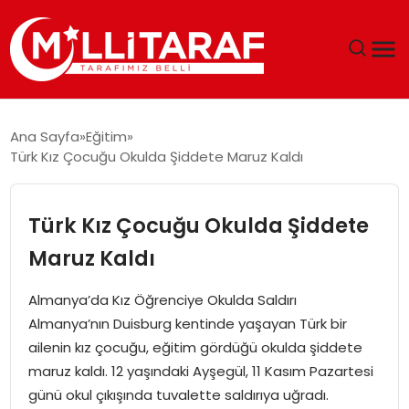
GÜNDEM
Ana Sayfa
Eğitim
Türk Kız Çocuğu Okulda Şiddete Maruz Kaldı
ÖZEL SAYFALAR
TEKNOLOJI
Türk Kız Çocuğu Okulda Şiddete
Maruz Kaldı
EKONOMI
Almanya’da Kız Öğrenciye Okulda Saldırı
SPOR
Almanya’nın Duisburg kentinde yaşayan Türk bir
ailenin kız çocuğu, eğitim gördüğü okulda şiddete
SIYASET
maruz kaldı. 12 yaşındaki Ayşegül, 11 Kasım Pazartesi
günü okul çıkışında tuvalette saldırıya uğradı.
MAGAZIN