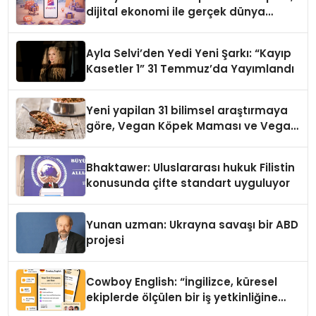
dijital ekonomi ile gerçek dünya
alışverişini bir araya getirmeyi
hedefliyor
Ayla Selvi’den Yedi Yeni Şarkı: “Kayıp
Kasetler 1” 31 Temmuz’da Yayımlandı
Yeni yapilan 31 bilimsel araştırmaya
göre, Vegan Köpek Maması ve Vegan
Kedi Mamasının İyi Sindirildiğini
Ortaya Koydu
Bhaktawer: Uluslararası hukuk Filistin
konusunda çifte standart uyguluyor
Yunan uzman: Ukrayna savaşı bir ABD
projesi
Cowboy English: “İngilizce, küresel
ekiplerde ölçülen bir iş yetkinliğine
dönüşüyor”