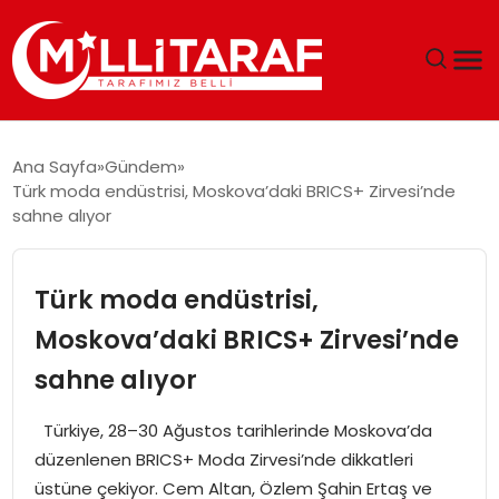
GÜNDEM
Ana Sayfa
Gündem
Türk moda endüstrisi, Moskova’daki BRICS+ Zirvesi’nde
ÖZEL SAYFALAR
sahne alıyor
TEKNOLOJI
Türk moda endüstrisi,
EKONOMI
Moskova’daki BRICS+ Zirvesi’nde
sahne alıyor
SPOR
Türkiye, 28–30 Ağustos tarihlerinde Moskova’da
SIYASET
düzenlenen BRICS+ Moda Zirvesi’nde dikkatleri
üstüne çekiyor. Cem Altan, Özlem Şahin Ertaş ve
MAGAZIN