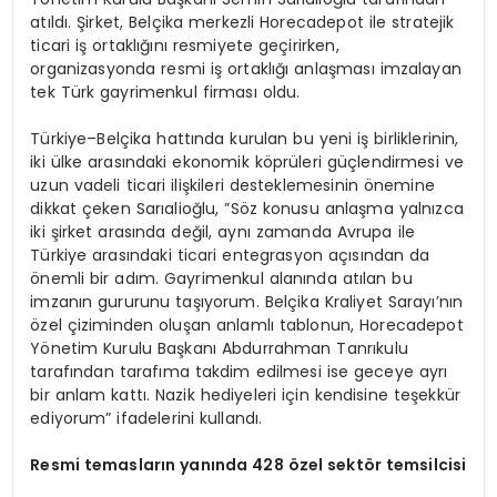
atıldı. Şirket, Belçika merkezli Horecadepot ile stratejik
ticari iş ortaklığını resmiyete geçirirken,
organizasyonda resmi iş ortaklığı anlaşması imzalayan
tek Türk gayrimenkul firması oldu.
Türkiye–Belçika hattında kurulan bu yeni iş birliklerinin,
iki ülke arasındaki ekonomik köprüleri güçlendirmesi ve
uzun vadeli ticari ilişkileri desteklemesinin önemine
dikkat çeken Sarıalioğlu, ”Söz konusu anlaşma yalnızca
iki şirket arasında değil, aynı zamanda Avrupa ile
Türkiye arasındaki ticari entegrasyon açısından da
önemli bir adım. Gayrimenkul alanında atılan bu
imzanın gururunu taşıyorum. Belçika Kraliyet Sarayı’nın
özel çiziminden oluşan anlamlı tablonun, Horecadepot
Yönetim Kurulu Başkanı Abdurrahman Tanrıkulu
tarafından tarafıma takdim edilmesi ise geceye ayrı
bir anlam kattı. Nazik hediyeleri için kendisine teşekkür
ediyorum” ifadelerini kullandı.
Resmi temasların yanında 428 özel sektör temsilcisi