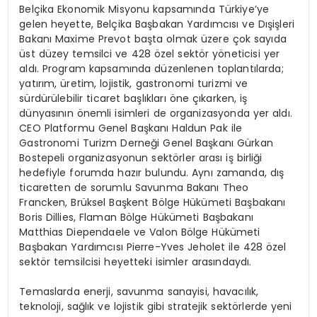
Belçika Ekonomik Misyonu kapsamında Türkiye’ye
gelen heyette, Belçika Başbakan Yardımcısı ve Dışişleri
Bakanı Maxime Prevot başta olmak üzere çok sayıda
üst düzey temsilci ve 428 özel sektör yöneticisi yer
aldı. Program kapsamında düzenlenen toplantılarda;
yatırım, üretim, lojistik, gastronomi turizmi ve
sürdürülebilir ticaret başlıkları öne çıkarken, iş
dünyasının önemli isimleri de organizasyonda yer aldı.
CEO Platformu Genel Başkanı Haldun Pak ile
Gastronomi Turizm Derneği Genel Başkanı Gürkan
Bostepeli organizasyonun sektörler arası iş birliği
hedefiyle forumda hazır bulundu. Aynı zamanda, dış
ticaretten de sorumlu Savunma Bakanı Theo
Francken, Brüksel Başkent Bölge Hükümeti Başbakanı
Boris Dillies, Flaman Bölge Hükümeti Başbakanı
Matthias Diependaele ve Valon Bölge Hükümeti
Başbakan Yardımcısı Pierre-Yves Jeholet ile 428 özel
sektör temsilcisi heyetteki isimler arasındaydı.
Temaslarda enerji, savunma sanayisi, havacılık,
teknoloji, sağlık ve lojistik gibi stratejik sektörlerde yeni