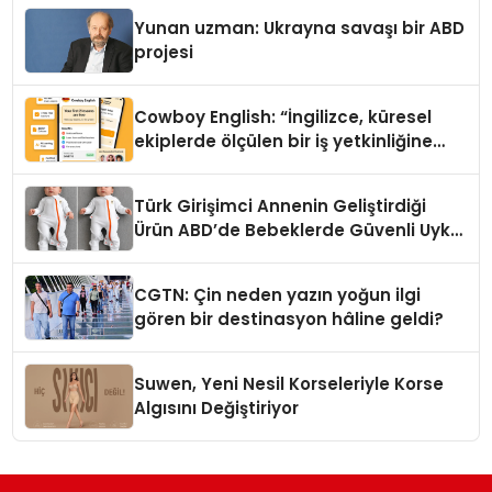
Yunan uzman: Ukrayna savaşı bir ABD
projesi
Cowboy English: “İngilizce, küresel
ekiplerde ölçülen bir iş yetkinliğine
dönüşüyor”
Türk Girişimci Annenin Geliştirdiği
Ürün ABD’de Bebeklerde Güvenli Uyku
Standardına Yeni Bir Bakış Açısı
Getiriyor.
CGTN: Çin neden yazın yoğun ilgi
gören bir destinasyon hâline geldi?
Suwen, Yeni Nesil Korseleriyle Korse
Algısını Değiştiriyor