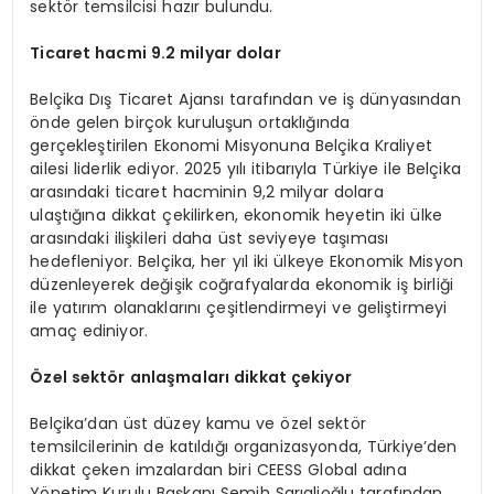
sektör temsilcisi hazır bulundu.
Ticaret hacmi 9.2 milyar dolar
Belçika Dış Ticaret Ajansı tarafından ve iş dünyasından
önde gelen birçok kuruluşun ortaklığında
gerçekleştirilen Ekonomi Misyonuna Belçika Kraliyet
ailesi liderlik ediyor. 2025 yılı itibarıyla Türkiye ile Belçika
arasındaki ticaret hacminin 9,2 milyar dolara
ulaştığına dikkat çekilirken, ekonomik heyetin iki ülke
arasındaki ilişkileri daha üst seviyeye taşıması
hedefleniyor. Belçika, her yıl iki ülkeye Ekonomik Misyon
düzenleyerek değişik coğrafyalarda ekonomik iş birliği
ile yatırım olanaklarını çeşitlendirmeyi ve geliştirmeyi
amaç ediniyor.
Özel sektör anlaşmaları dikkat çekiyor
Belçika’dan üst düzey kamu ve özel sektör
temsilcilerinin de katıldığı organizasyonda, Türkiye’den
dikkat çeken imzalardan biri CEESS Global adına
Yönetim Kurulu Başkanı Semih Sarıalioğlu tarafından