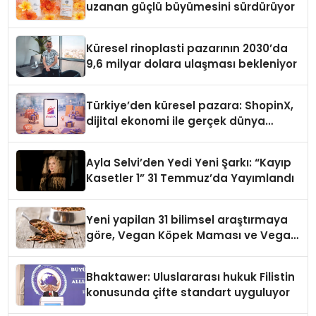
uzanan güçlü büyümesini sürdürüyor
Küresel rinoplasti pazarının 2030’da
9,6 milyar dolara ulaşması bekleniyor
Türkiye’den küresel pazara: ShopinX,
dijital ekonomi ile gerçek dünya
alışverişini bir araya getirmeyi
hedefliyor
Ayla Selvi’den Yedi Yeni Şarkı: “Kayıp
Kasetler 1” 31 Temmuz’da Yayımlandı
Yeni yapilan 31 bilimsel araştırmaya
göre, Vegan Köpek Maması ve Vegan
Kedi Mamasının İyi Sindirildiğini
Ortaya Koydu
Bhaktawer: Uluslararası hukuk Filistin
konusunda çifte standart uyguluyor