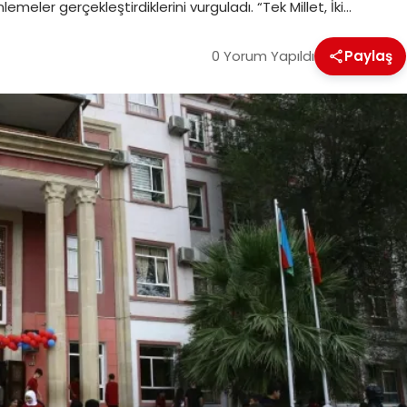
meler gerçekleştirdiklerini vurguladı. “Tek Millet, İki…
0 Yorum Yapıldı
Paylaş