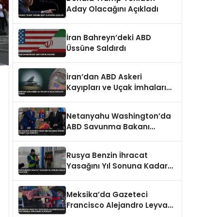
Aday Olacağını Açıkladı
İran Bahreyn’deki ABD
Üssüne Saldırdı
İran’dan ABD Askeri
Kayıpları ve Uçak İmhaları
İddiası
Netanyahu Washington’da
ABD Savunma Bakanı
Hegseth ile Görüştü
Rusya Benzin İhracat
Yasağını Yıl Sonuna Kadar
Uzatıyor
Meksika’da Gazeteci
Francisco Alejandro Leyva
Restoranda Vurularak