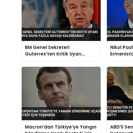
BM Genel Sekreteri
Nikol Pas
Guterres’ten Kritik Uyarı
Ermenist
Dünya Daha Fazla Savaşı
Başbakan
Kaldıramaz
Macron’dan Türkiye’ye Yangın
ABD’li Se