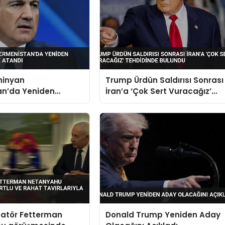
hinyan
Trump Ürdün Saldırısı Sonrası
an’da Yeniden
İran’a ‘Çok Sert Vuracağız’
 Olarak Atandı
Tehdidinde Bulundu
natör Fetterman
Donald Trump Yeniden Aday