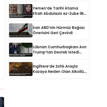
Öldürüldü
Yemen’de Tarihi Atama
Efrah Abdulaziz ez-Zube İlk
Kadın Dışişleri Bakanı Oldu
İran ABD’nin Hürmüz Boğazı
Önerisini Geri Çevirdi
Lübnan Cumhurbaşkanı Avn
Trump’tan Destek İstedi
İsrail Çekilme Talebini İletti
İngiltere’de Zırhlı Araçla
Kazaya Neden Olan Alkollü
İki Asker Gözaltına Alındı