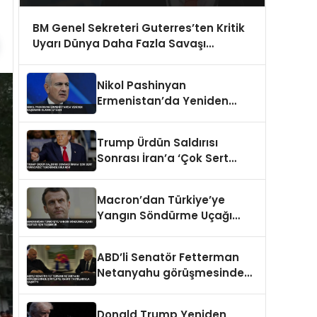
BM Genel Sekreteri Guterres’ten Kritik
Uyarı Dünya Daha Fazla Savaşı
Kaldıramaz
Nikol Pashinyan
Ermenistan’da Yeniden
Başbakan Olarak Atandı
Trump Ürdün Saldırısı
Sonrası İran’a ‘Çok Sert
Vuracağız’ Tehdidinde
Bulundu
Macron’dan Türkiye’ye
Yangın Söndürme Uçağı
Desteği İçin Teşekkür
ABD’li Senatör Fetterman
Netanyahu görüşmesinde
şortlu ve rahat tavırlarıyla
şaşırttı
Donald Trump Yeniden