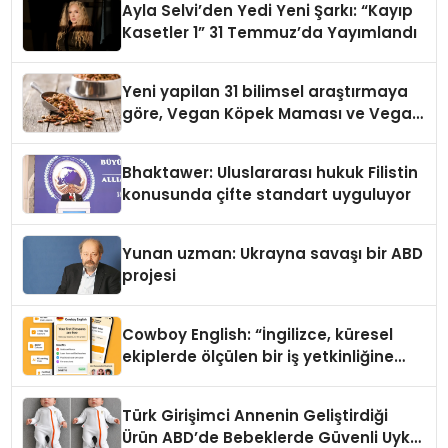
Ayla Selvi’den Yedi Yeni Şarkı: “Kayıp
Kasetler 1” 31 Temmuz’da Yayımlandı
Yeni yapilan 31 bilimsel araştırmaya
göre, Vegan Köpek Maması ve Vegan
Kedi Mamasının İyi Sindirildiğini
Ortaya Koydu
Bhaktawer: Uluslararası hukuk Filistin
konusunda çifte standart uyguluyor
Yunan uzman: Ukrayna savaşı bir ABD
projesi
Cowboy English: “İngilizce, küresel
ekiplerde ölçülen bir iş yetkinliğine
dönüşüyor”
Türk Girişimci Annenin Geliştirdiği
Ürün ABD’de Bebeklerde Güvenli Uyku