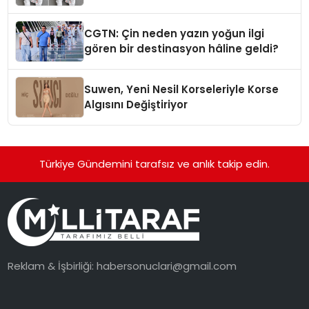
Standardına Yeni Bir Bakış Açısı
Getiriyor.
CGTN: Çin neden yazın yoğun ilgi
gören bir destinasyon hâline geldi?
Suwen, Yeni Nesil Korseleriyle Korse
Algısını Değiştiriyor
Türkiye Gündemini tarafsız ve anlık takip edin.
Reklam & İşbirliği:
habersonuclari@gmail.com