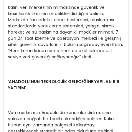
Kalın, veri merkezinin mimarisinde güvenlik ve
kesintisizlik ilkesinin önceliklendirildiğini belirtti.
Merkezde farkındalıklı enerji beslemesi, uluslararası
standartlarda yedekleme sistemleri, yangın, sismik
hareket ve su baskınına dayanıklı modüler mimari, 7
gün 24 saat izleme ve operasyon merkezi ile gelişmiş
siber güvenlik duvarlarının bulunacağını söyleyen Kalın,
“Hem kamu kurumlarına hem de özel sektöre üst
seviye veri güvenliği sağlayacağız” dedi.
‘
ANADOLU
’
NUN TEKNOLOJİ
K GELECE
ĞİNE YAPILAN BİR
YATIRIM
’
Veri merkezinin Anadolu’da konumlandırılmasının
yalnızca coğrafi bir tercih olmadığını belirten Kalın,
bunun aynı zamanda bölgesel kalkınmayı
destekleyecek stratejik bir adım olduğuna değindi.