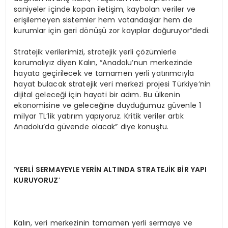
saniyeler içinde kopan iletişim, kaybolan veriler ve
erişilemeyen sistemler hem vatandaşlar hem de
kurumlar için geri dönüşü zor kayıplar doğuruyor”dedi.
Stratejik verilerimizi, stratejik yerli çözümlerle
korumalıyız diyen Kalın, “Anadolu’nun merkezinde
hayata geçirilecek ve tamamen yerli yatırımcıyla
hayat bulacak stratejik veri merkezi projesi Türkiye’nin
dijital geleceği için hayati bir adım. Bu ülkenin
ekonomisine ve geleceğine duyduğumuz güvenle 1
milyar TL’lik yatırım yapıyoruz. Kritik veriler artık
Anadolu’da güvende olacak” diye konuştu.
‘
YERL
İ SERMAYEYLE YERİ
N ALTINDA STRATEJ
İK BİR YAPI
KURUYORUZ
’
Kalın, veri merkezinin tamamen yerli sermaye ve