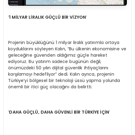
‘
1 M
İLYAR Lİ
RALIK G
ÜÇLÜ Bİ
R V
İ
ZYON
’
Projenin büyüklüğünü 1 milyar liralık yatırımla ortaya
koyduklarını söyleyen Kalın, “Bu ülkenin ekonomisine ve
geleceğine güvenden aldığımız güçle hareket
ediyoruz. Bu yatırım sadece bugünün değil,
önümüzdeki 50 yılın dijital güvenlik ihtiyaçlarını
karşılamayı hedefliyor” dedi. Kalın ayrıca, projenin
Türkiye’yi bölgesel bir teknoloji üssü yapma yolunda
önemli bir itici güç olacağını da belirtti.
‘
DAHA GÜÇL
Ü
, DAHA G
Ü
VENLİ Bİ
R TÜ
RKİYE İÇİN
’