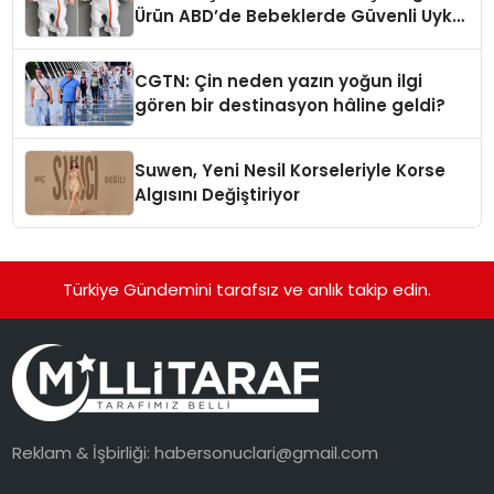
Ürün ABD’de Bebeklerde Güvenli Uyku
Standardına Yeni Bir Bakış Açısı
Getiriyor.
CGTN: Çin neden yazın yoğun ilgi
gören bir destinasyon hâline geldi?
Suwen, Yeni Nesil Korseleriyle Korse
Algısını Değiştiriyor
Türkiye Gündemini tarafsız ve anlık takip edin.
Reklam & İşbirliği:
habersonuclari@gmail.com