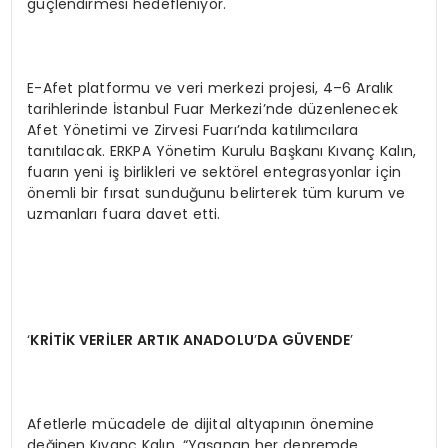
güçlendirmesi hedefleniyor.
E-Afet platformu ve veri merkezi projesi, 4–6 Aralık
tarihlerinde İstanbul Fuar Merkezi’nde düzenlenecek
Afet Yönetimi ve Zirvesi Fuarı’nda katılımcılara
tanıtılacak. ERKPA Yönetim Kurulu Başkanı Kıvanç Kalın,
fuarın yeni iş birlikleri ve sektörel entegrasyonlar için
önemli bir fırsat sunduğunu belirterek tüm kurum ve
uzmanları fuara davet etti.
‘
KRİTİ
K VER
İ
LER ARTIK ANADOLU
’
DA G
ÜVENDE
’
Afetlerle mücadele de dijital altyapının önemine
değinen Kıvanç Kalın, “Yaşanan her depremde