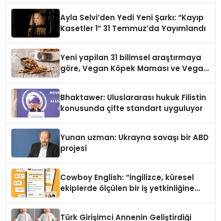
hedefliyor
Ayla Selvi’den Yedi Yeni Şarkı: “Kayıp
Kasetler 1” 31 Temmuz’da Yayımlandı
Yeni yapilan 31 bilimsel araştırmaya
göre, Vegan Köpek Maması ve Vegan
Kedi Mamasının İyi Sindirildiğini
Ortaya Koydu
Bhaktawer: Uluslararası hukuk Filistin
konusunda çifte standart uyguluyor
Yunan uzman: Ukrayna savaşı bir ABD
projesi
Cowboy English: “İngilizce, küresel
ekiplerde ölçülen bir iş yetkinliğine
dönüşüyor”
Türk Girişimci Annenin Geliştirdiği