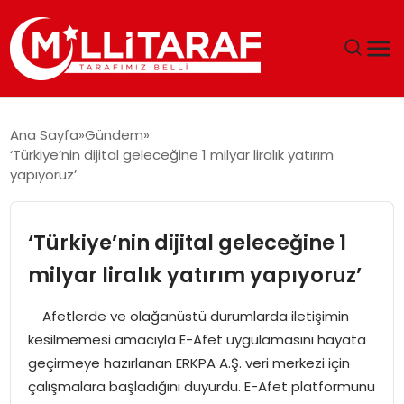
GÜNDEM
Ana Sayfa
Gündem
‘Türkiye’nin dijital geleceğine 1 milyar liralık yatırım
ÖZEL SAYFALAR
yapıyoruz’
TEKNOLOJI
‘Türkiye’nin dijital geleceğine 1
EKONOMI
milyar liralık yatırım yapıyoruz’
SPOR
Afetlerde ve olağanüstü durumlarda iletişimin
kesilmemesi amacıyla E-Afet uygulamasını hayata
SIYASET
geçirmeye hazırlanan ERKPA A.Ş. veri merkezi için
çalışmalara başladığını duyurdu. E-Afet platformunu
MAGAZIN