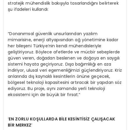
stratejik mühendislik bakışıyla tasarlandığını belirterek
şu ifadeleri kullandı:
“Donanımsal güvenlik unsurlarından yazılım
mimarisine, enerji altyapısından ağ yönetimine kadar
her bileşeni Türkiye’nin kendi mühendisleriyle
geliştiriyoruz. Böylece afetlerde ve mücbir sebeplerde
güven veren, doğadan beslenen ve doğaya en saygılı
sistemi hayata geçiriyoruz. Dışa bağımlılığı en aza
indiriyor, ulusal veri egemenliğimizi güçlendiriyoruz. Kriz
anlarında dış kaynaklı kesintilerin önüne geçecek,
bölgesel teknoloji kapasitesini artıracak bir yapıdan söz
ediyoruz. Bu proje, aynı zamanda yerli teknoloji
ekosistemi için de büyük bir fırsat.”
‘
EN ZORLU KO
ŞULLARDA Bİ
LE KES
İ
NT
İSİZ ÇALIŞACAK
Bİ
R MERKEZ
’